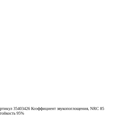
ртикул
35403426
Коэффициент звукопоглощения, NRC
85
тойкость
95%