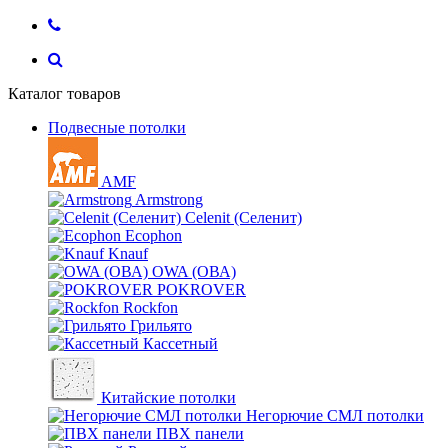
Каталог товаров
Подвесные потолки
AMF
Armstrong
Celenit (Селенит)
Ecophon
Knauf
OWA (ОВА)
POKROVER
Rockfon
Грильято
Кассетный
Китайские потолки
Негорючие СМЛ потолки
ПВХ панели