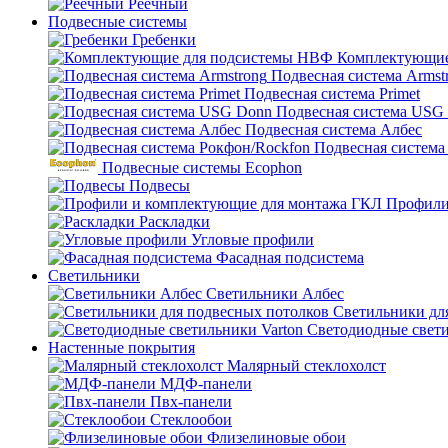
Реечный
Подвесные системы
Гребенки
Комплектующие
Подвесная система Armst
Подвесная система Primet
Подвесная система USG
Подвесная система Албес
Подвесная система
Подвесные системы Ecophon
Подвесы
Профили
Раскладки
Угловые профили
Фасадная подсистема
Светильники
Светильники Албес
Светильники дл
Светодиодные свети
Настенные покрытия
Малярный стеклохолст
МДФ-панели
Пвх-панели
Стеклообои
Флизелиновые обои