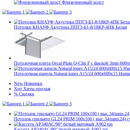
Флизелиновый холст
Потолки КНАУФ Акустика ППГЗ-Б1-8/18КР-4ПК Белая
Потолочная плита Orcal Plain Q-Clip F с фаской 3mm 600
Потолочная панель Natural tones А15/24 600x600x15 Humu
New
Новинки
Хит
Хиты продаж
%
Скидки
Потолок грильято GL24 PRIM 100х100 ( выс.34/шир.24) 
Кассета AP340АС/90° белый матовый А902 rus