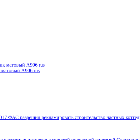
к матовый А906 rus
017
ФАС разрешил рекламировать строительство частных коттед
а кассетных потолков с скрытой подвесной системой
Схема мон