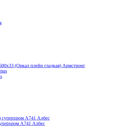
x600x33 (Оркал плейн гладкая) Армстронг
s
суперхром А741 Албес