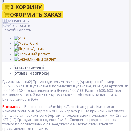
+
В КОРЗИНУ
ОФОРМИТЬ ЗАКАЗ
СРАВНИТЬ
ОТЛОЖИТЬ
Способы оплаты
ХАРАКТЕРИСТИКИ
ОТЗЫВЫ И ВОПРОСЫ
Ед. изм.
м.кв. (м2)
Производитель
Armstrong (Армстронг)
Размер
600x600x37
Шт. в упаковке
8
Количество в упаковке, кв.м
2,88
Артикул
BP
9004 M6 I SG
Состав
алюминий
Ячейка
100x100
Размер
600x600
Цвет
Металлик матовый RAL9006
Кромка
Microlook
Толщина панели
37
Влагостойкость
95%
Внимание!!!
Все цены на сайте https://armstrong-potolki.ru носят
исключительно информационный характер и ни при каких условиях
не являются публичной офертой, определяемой положениями Статьи
437 (п.2) Гражданского кодекса РФ. * - Спеццена предоставляется
только по согласованию с менеджером и может отличаться от
представленной на сайте.