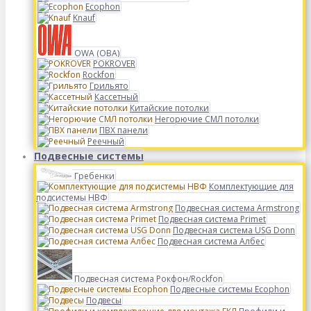
Ecophon
Knauf
OWA (ОВА)
POKROVER
Rockfon
Грильято
Кассетный
Китайские потолки
Негорючие СМЛ потолки
ПВХ панели
Реечный
Подвесные системы
Гребенки
Комплектующие для
подсистемы НВФ
Подвесная система Armstrong
Подвесная система Primet
Подвесная система USG Donn
Подвесная система Албес
Подвесная система Рокфон/Rockfon
Подвесные системы Ecophon
Подвесы