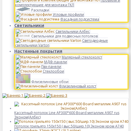
Профили и
комплектующие для монтажа ГКЛ
Раскладки
Угловые профили
Фасадная подсистема
Светильники
Светильники Албес
Светильники для подвесных потолков
Светодиодные
светильники Varton
Настенные покрытия
Малярный стеклохолст
МДФ-панели
Пвх-панели
Стеклообои
Флизелиновые обои
Флизелиновый холст
Кассетный потолок Line AP300*600 Board металлик А907 rus
Эконом(Албес)
Потолок грильято 150х150 ( выс.50/шир.10) Эконом хром А740