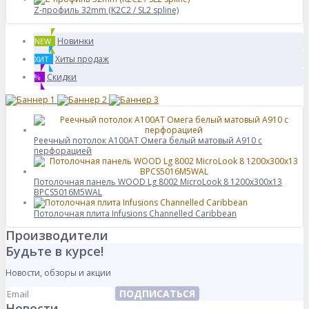
Z-профиль 32mm (K2C2 / SL2 spline)
Новинки
NEW
Хиты продаж
ХИТ
Скидки
%
Реечный потолок A100AT Омега белый матовый А910 с
перфорацией
Потолочная панель WOOD Lg 8002 MicroLook 8 1200x300x13
BPCS5016M5WAL
Потолочная плита Infusions Channelled Caribbean
Производители
Будьте в курсе!
Новости, обзоры и акции
ПОДПИСАТЬСЯ
Новости