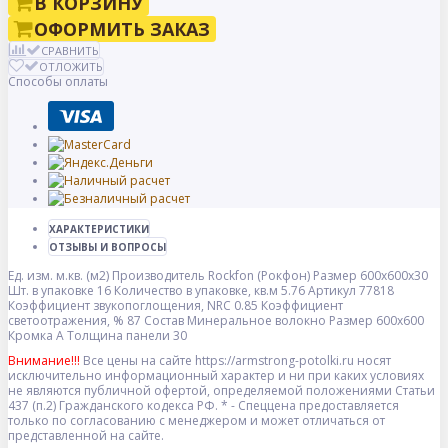
В КОРЗИНУ
ОФОРМИТЬ ЗАКАЗ
СРАВНИТЬ
ОТЛОЖИТЬ
Способы оплаты
ХАРАКТЕРИСТИКИ
ОТЗЫВЫ И ВОПРОСЫ
Ед. изм.
м.кв. (м2)
Производитель
Rockfon (Рокфон)
Размер
600x600x30
Шт. в упаковке
16
Количество в упаковке, кв.м
5.76
Артикул
77818
Коэффициент звукопоглощения, NRC
0.85
Коэффициент
светоотражения, %
87
Состав
Минеральное волокно
Размер
600x600
Кромка
A
Толщина панели
30
Внимание!!!
Все цены на сайте https://armstrong-potolki.ru носят
исключительно информационный характер и ни при каких условиях
не являются публичной офертой, определяемой положениями Статьи
437 (п.2) Гражданского кодекса РФ. * - Спеццена предоставляется
только по согласованию с менеджером и может отличаться от
представленной на сайте.