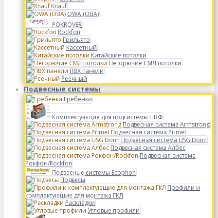
Knauf
OWA (ОВА)
POKROVER
Rockfon
Грильято
Кассетный
Китайские потолки
Негорючие СМЛ потолки
ПВХ панели
Реечный
Подвесные системы
Гребенки
Комплектующие для подсистемы НВФ
Подвесная система Armstrong
Подвесная система Primet
Подвесная система USG Donn
Подвесная система Албес
Подвесная система
Рокфон/Rockfon
Подвесные системы Ecophon
Подвесы
Профили и
комплектующие для монтажа ГКЛ
Раскладки
Угловые профили