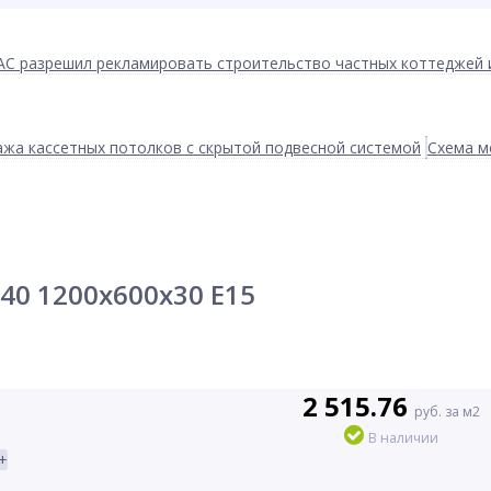
АС разрешил рекламировать строительство частных коттеджей 
жа кассетных потолков с скрытой подвесной системой
Схема м
 40 1200x600x30 E15
2 515.76
руб. за м2
В наличии
+