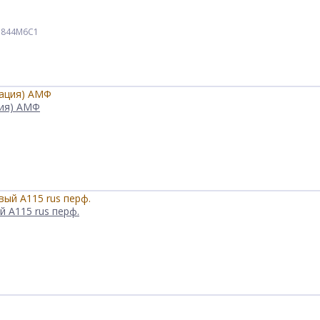
P3844M6C1
ция) АМФ
 А115 rus перф.