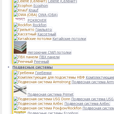
Celenit (Селенит)
Ecophon
Knauf
OWA (ОВА)
POKROVER
Rockfon
Грильято
Кассетный
Китайские потолки
Негорючие СМЛ потолки
ПВХ панели
Реечный
Подвесные системы
Гребенки
Комплектующие
Подвесная система Arm
Подвесная система Primet
Подвесная система USG
Подвесная система Албес
Подвесная систе
Подвесные системы Ecophon