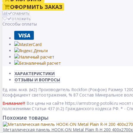
ОФОРМИТЬ ЗАКАЗ
СРАВНИТЬ
ОТЛОЖИТЬ
Способы оплаты
ХАРАКТЕРИСТИКИ
ОТЗЫВЫ И ВОПРОСЫ
Ед. изм.
м.кв. (м2)
Производитель
Rockfon (Рокфон)
Размер
120
Коэффициент светоотражения, %
87
Состав
Минеральное вол
Внимание!!!
Все цены на сайте https://armstrong-potolki.ru но
положениями Статьи 437 (п.2) Гражданского кодекса РФ. * - 
Похожие товары
Металлическая панель HOOK-ON Metal Plain R-H 200 400x2700