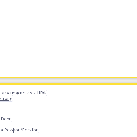
 для подсистемы НВФ
strong
 Donn
ма Рокфон/Rockfon