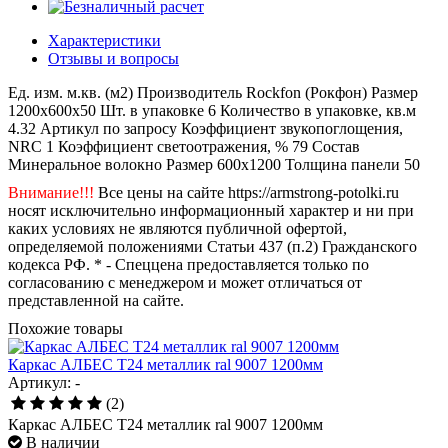
Характеристики
Отзывы и вопросы
Ед. изм.
м.кв. (м2)
Производитель
Rockfon (Рокфон)
Размер
1200x600x50
Шт. в упаковке
6
Количество в упаковке, кв.м
4.32
Артикул
по запросу
Коэффициент звукопоглощения,
NRC
1
Коэффициент светоотражения, %
79
Состав
Минеральное волокно
Размер
600x1200
Толщина панели
50
Внимание!!!
Все цены на сайте https://armstrong-potolki.ru
носят исключительно информационный характер и ни при
каких условиях не являются публичной офертой,
определяемой положениями Статьи 437 (п.2) Гражданского
кодекса РФ. * - Спеццена предоставляется только по
согласованию с менеджером и может отличаться от
представленной на сайте.
Похожие товары
Каркас АЛБЕС Т24 металлик ral 9007 1200мм
Артикул: -
(2)
Каркас АЛБЕС Т24 металлик ral 9007 1200мм
В наличии