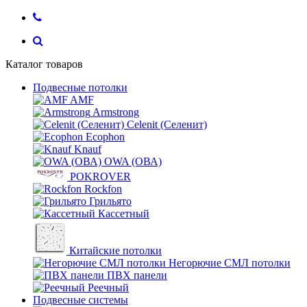
Каталог товаров
Подвесные потолки
AMF
Armstrong
Celenit (Селенит)
Ecophon
Knauf
OWA (ОВА)
POKROVER
Rockfon
Грильято
Кассетный
Китайские потолки
Негорючие СМЛ потолки
ПВХ панели
Реечный
Подвесные системы