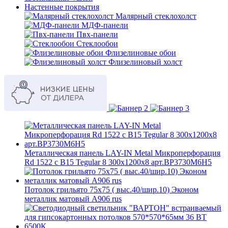
Настенные покрытия
Малярный стеклохолст
МДФ-панели
Пвх-панели
Стеклообои
Флизелиновые обои
Флизелиновый холст
Металлическая панель LAY-IN Metal Микроперфорация
Rd 1522 с В15 Tegular 8 300x1200x8 арт.BP3730M6H5
Потолок грильято 75х75 ( выс.40/шир.10) Эконом
металлик матовый А906 rus