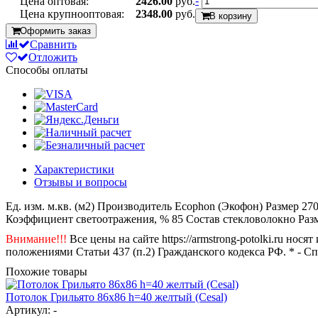
-
Цена оптовая:
2426.00
руб.
Цена крупнооптовая:
2348.00
руб.
В корзину
Оформить заказ
Сравнить
Отложить
Способы оплаты
Характеристики
Отзывы и вопросы
Ед. изм.
м.кв. (м2)
Производитель
Ecophon (Экофон)
Размер
27
Коэффициент светоотражения, %
85
Состав
стекловолокно
Раз
Внимание!!!
Все цены на сайте https://armstrong-potolki.ru н
положениями Статьи 437 (п.2) Гражданского кодекса РФ. * - С
Похожие товары
Потолок Грильято 86x86 h=40 желтый (Cesal)
Артикул: -