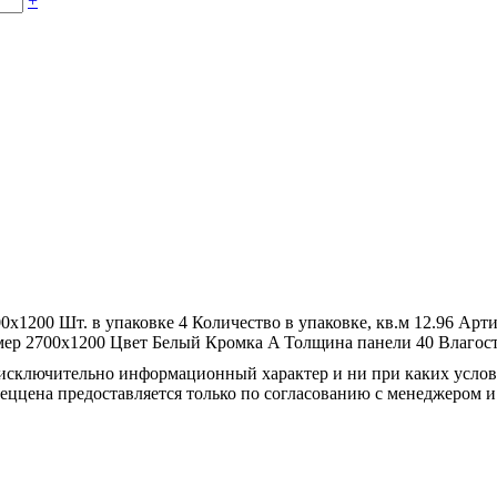
+
00x1200
Шт. в упаковке
4
Количество в упаковке, кв.м
12.96
Арти
мер
2700x1200
Цвет
Белый
Кромка
A
Толщина панели
40
Влагос
осят исключительно информационный характер и ни при каких усл
пеццена предоставляется только по согласованию с менеджером и