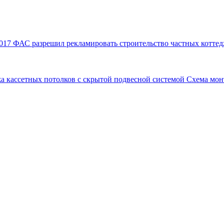
017
ФАС разрешил рекламировать строительство частных коттед
а кассетных потолков с скрытой подвесной системой
Схема мон