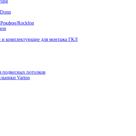
rong
 Donn
 Рокфон/Rockfon
hon
 и комплектующие для монтажа ГКЛ
я подвесных потолков
льники Varton