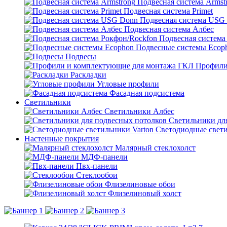
Подвесная система Armst
Подвесная система Primet
Подвесная система USG
Подвесная система Албес
Подвесная система
Подвесные системы Ecop
Подвесы
Профили
Раскладки
Угловые профили
Фасадная подсистема
Светильники
Светильники Албес
Светильники дл
Светодиодные свети
Настенные покрытия
Малярный стеклохолст
МДФ-панели
Пвх-панели
Стеклообои
Флизелиновые обои
Флизелиновый холст