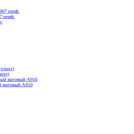
7 перф.
лохт)
ый матовый А910