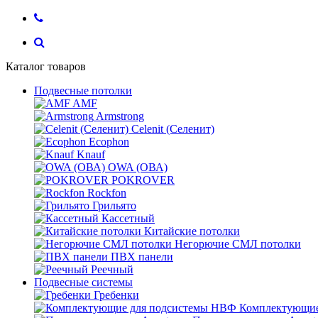
Каталог товаров
Подвесные потолки
AMF
Armstrong
Celenit (Селенит)
Ecophon
Knauf
OWA (ОВА)
POKROVER
Rockfon
Грильято
Кассетный
Китайские потолки
Негорючие СМЛ потолки
ПВХ панели
Реечный
Подвесные системы
Гребенки
Комплектующие