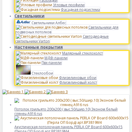
Раскладки
Угловые профили
Фасадная подсистема
Светильники
Светильники Албес
Светильники для
подвесных потолков
Светодиодные
светильники Varton
Настенные покрытия
Малярный стеклохолст
МДФ-панели
Пвх-панели
Стеклообои
Флизелиновые обои
Флизелиновый холст
Потолок грильято 200х200 ( выс.50/шир.10) Эконом белый
глянец А916 rus
Акустическая потолочная панель PERLA OP Board 600x600x15
(Перла ОП Борд) арт.BP3819M4