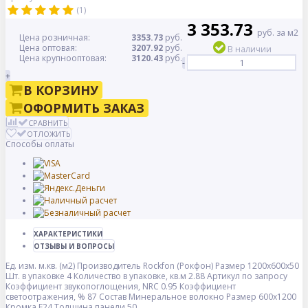
(1)
3 353.73
руб. за м2
Цена розничная:
3353.73
руб.
Цена оптовая:
3207.92
руб.
В наличии
Цена крупнооптовая:
3120.43
руб.
-
+
В КОРЗИНУ
ОФОРМИТЬ ЗАКАЗ
СРАВНИТЬ
ОТЛОЖИТЬ
Способы оплаты
ХАРАКТЕРИСТИКИ
ОТЗЫВЫ И ВОПРОСЫ
Ед. изм.
м.кв. (м2)
Производитель
Rockfon (Рокфон)
Размер
1200x600x50
Шт. в упаковке
4
Количество в упаковке, кв.м
2.88
Артикул
по запросу
Коэффициент звукопоглощения, NRC
0.95
Коэффициент
светоотражения, %
87
Состав
Минеральное волокно
Размер
600x1200
Кромка
E24
Толщина панели
50