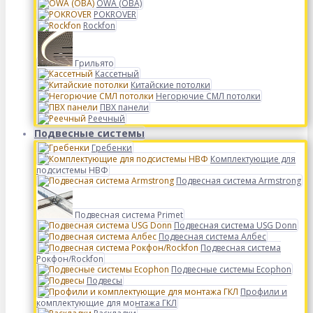
OWA (ОВА)
POKROVER
Rockfon
Грильято
Кассетный
Китайские потолки
Негорючие СМЛ потолки
ПВХ панели
Реечный
Подвесные системы
Гребенки
Комплектующие для
подсистемы НВФ
Подвесная система Armstrong
Подвесная система Primet
Подвесная система USG Donn
Подвесная система Албес
Подвесная система
Рокфон/Rockfon
Подвесные системы Ecophon
Подвесы
Профили и
комплектующие для монтажа ГКЛ