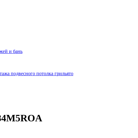
жей и бань
тажа подвесного потолка грильято
4984M5ROA