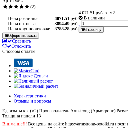
Артикул: -
(2)
4 071.51
руб. за м2
В наличии
Цена розничная:
4071.51
руб.
-
Цена оптовая:
3894.49
руб.
Цена крупнооптовая:
3788.28
руб.
В корзину
Оформить заказ
Сравнить
Отложить
Способы оплаты
Характеристики
Отзывы и вопросы
Ед. изм.
м.кв. (м2)
Производитель
Armstrong (Армстронг)
Разме
Толщина панели
13
Внимание!!!
Все цены на сайте https://armstrong-potolki.ru н