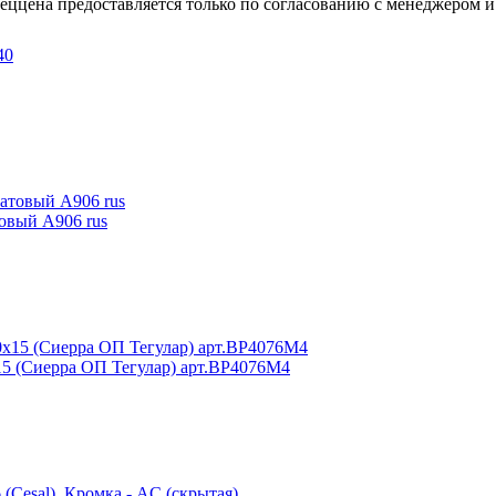
пеццена предоставляется только по согласованию с менеджером и
товый А906 rus
15 (Сиерра ОП Тегулар) арт.BP4076M4