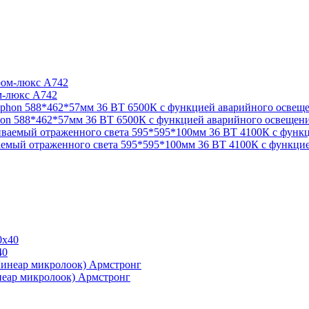
м-люкс A742
on 588*462*57мм 36 ВТ 6500К с функцией аварийного освещен
мый отраженного света 595*595*100мм 36 ВТ 4100К с функцие
40
неар микролоок) Армстронг