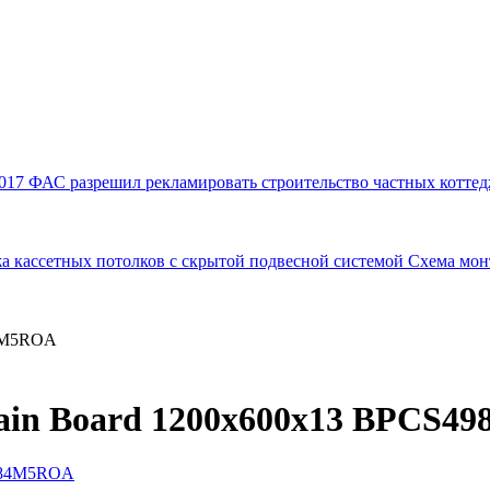
017
ФАС разрешил рекламировать строительство частных коттед
а кассетных потолков с скрытой подвесной системой
Схема мон
84M5ROA
ain Board 1200x600x13 BPCS