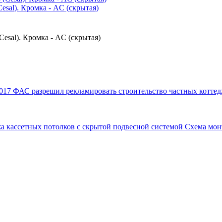
sal). Кромка - AC (скрытая)
esal). Кромка - AC (скрытая)
017
ФАС разрешил рекламировать строительство частных коттед
а кассетных потолков с скрытой подвесной системой
Схема мон