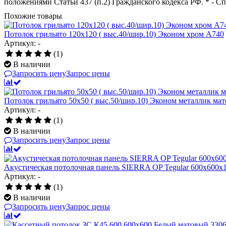
положениями Статьи 437 (п.2) Гражданского кодекса РФ. * - С
Похожие товары
Потолок грильято 120х120 ( выс.40/шир.10) Эконом хром А740
Артикул: -
(1)
В наличии
Запросить цену
Запрос цены
Потолок грильято 50х50 ( выс.50/шир.10) Эконом металлик ма
Артикул: -
(1)
В наличии
Запросить цену
Запрос цены
Акустическая потолочная панель SIERRA OP Tegular 600x600x
Артикул: -
(1)
В наличии
Запросить цену
Запрос цены