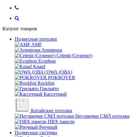
Каталог товаров
Подвесные потолки
AMF
Armstrong
Celenit (Селенит)
Ecophon
Knauf
OWA (ОВА)
POKROVER
Rockfon
Грильято
Кассетный
Китайские потолки
Негорючие СМЛ потолки
ПВХ панели
Реечный
Подвесные системы