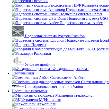
Гребенки
Комплектующие
Подвесная система Armst
Подвесная система Primet
Подвесная система USG
Подвесная система Албес
Подвесная система Рокфон/Rockfon
Подвесные системы Ecop
Подвесы
Профили
Раскладки
Угловые профили
Фасадная подсистема
Светильники
Светильники Албес
Светильники дл
Светодиодные светильники Varton
Настенные покрытия
Малярный стеклохолст
МДФ-панели
Пвх-панели
Стеклообои