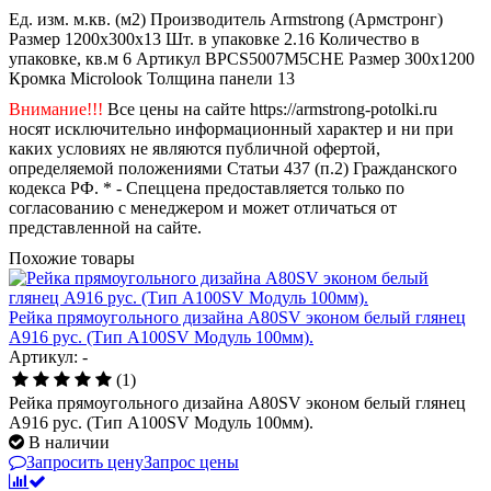
Ед. изм.
м.кв. (м2)
Производитель
Armstrong (Армстронг)
Размер
1200x300x13
Шт. в упаковке
2.16
Количество в
упаковке, кв.м
6
Артикул
BPCS5007M5CHE
Размер
300x1200
Кромка
Microlook
Толщина панели
13
Внимание!!!
Все цены на сайте https://armstrong-potolki.ru
носят исключительно информационный характер и ни при
каких условиях не являются публичной офертой,
определяемой положениями Статьи 437 (п.2) Гражданского
кодекса РФ. * - Спеццена предоставляется только по
согласованию с менеджером и может отличаться от
представленной на сайте.
Похожие товары
Рейка прямоугольного дизайна A80SV эконом белый глянец
A916 рус. (Тип A100SV Модуль 100мм).
Артикул: -
(1)
Рейка прямоугольного дизайна A80SV эконом белый глянец
A916 рус. (Тип A100SV Модуль 100мм).
В наличии
Запросить цену
Запрос цены