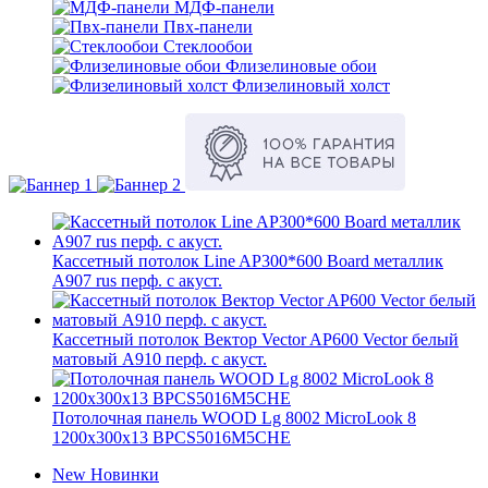
МДФ-панели
Пвх-панели
Стеклообои
Флизелиновые обои
Флизелиновый холст
Кассетный потолок Line AP300*600 Board металлик
А907 rus перф. с акуст.
Кассетный потолок Вектор Veсtor AP600 Vector белый
матовый А910 перф. с акуст.
Потолочная панель WOOD Lg 8002 MicroLook 8
1200x300x13 BPCS5016M5CHE
New
Новинки