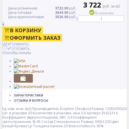
3 722
руб. за м2
Цена розничная:
3722.00
руб.
Цена оптовая:
3644.00
руб.
В наличии
Цена крупнооптовая:
3526.00
руб.
-
+
В КОРЗИНУ
ОФОРМИТЬ ЗАКАЗ
СРАВНИТЬ
ОТЛОЖИТЬ
Способы оплаты
ХАРАКТЕРИСТИКИ
ОТЗЫВЫ И ВОПРОСЫ
Ед. изм.
м.кв. (м2)
Производитель
Ecophon (Экофон)
Размер
1200x300x20
Шт. в упаковке
20
Количество в упаковке, кв.м
3.6
Артикул
35422314
Коэффициент звукопоглощения, NRC
0,9
Коэффициент
светоотражения, %
85
Состав
Стекловолокно
Размер
300x1200
Цвет
Белый
Кромка
Lp
Толщина панели
20
Влагостойкость
95%