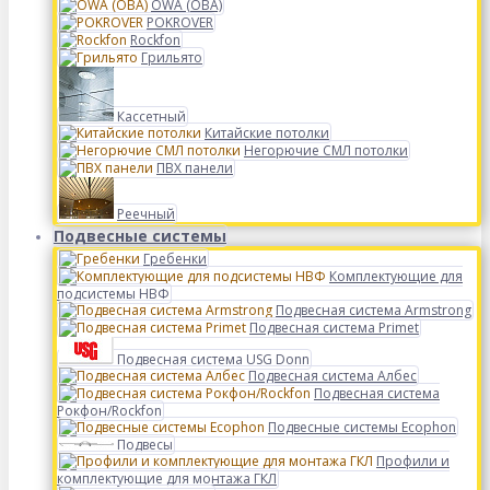
OWA (ОВА)
POKROVER
Rockfon
Грильято
Кассетный
Китайские потолки
Негорючие СМЛ потолки
ПВХ панели
Реечный
Подвесные системы
Гребенки
Комплектующие для
подсистемы НВФ
Подвесная система Armstrong
Подвесная система Primet
Подвесная система USG Donn
Подвесная система Албес
Подвесная система
Рокфон/Rockfon
Подвесные системы Ecophon
Подвесы
Профили и
комплектующие для монтажа ГКЛ