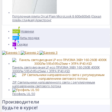
Потолочная плита Orcal Plain MicroLook 8 600x600x8 (Оркал
плейн гладкая) Армстронг
Новинки
NEW
Хиты продаж
ХИТ
Скидки
%
Панель светодиодная LP-eco ПРИЗМА 36Вт 160-260В 4000К
3000Лм 595х595х25мм + ЭПРА IP40 ASD
ZIP Светильники направленного света с регулируемым
направлением светового потока
Профиль UL-50
Производители
Будьте в курсе!