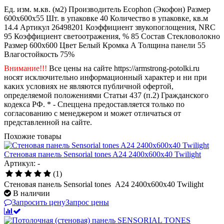
Ед. изм.
м.кв. (м2)
Производитель
Ecophon (Экофон)
Размер
600х600x55
Шт. в упаковке
40
Количество в упаковке, кв.м
14.4
Артикул
26498201
Коэффициент звукопоглощения, NRC
95
Коэффициент светоотражения, %
85
Состав
Стекловолокно
Размер
600x600
Цвет
Белый
Кромка
A
Толщина панели
55
Влагостойкость
75%
Внимание!!!
Все цены на сайте https://armstrong-potolki.ru
носят исключительно информационный характер и ни при
каких условиях не являются публичной офертой,
определяемой положениями Статьи 437 (п.2) Гражданского
кодекса РФ. * - Спеццена предоставляется только по
согласованию с менеджером и может отличаться от
представленной на сайте.
Похожие товары
Стеновая панель Sensorial tones A24 2400x600x40 Twilight
Артикул: -
(1)
Стеновая панель Sensorial tones A24 2400x600x40 Twilight
В наличии
Запросить цену
Запрос цены