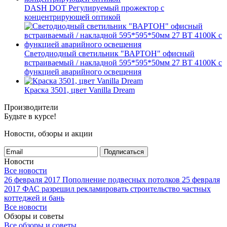
DASH DOT Регулируемый прожектор с
концентрирующей оптикой
Светодиодный светильник "ВАРТОН" офисный
встраиваемый / накладной 595*595*50мм 27 ВТ 4100К с
функцией аварийного освещения
Краска 3501, цвет Vanilla Dream
Производители
Будьте в курсе!
Новости, обзоры и акции
Подписаться
Новости
Все новости
26 февраля 2017
Пополнение подвесных потолков
25 февраля
2017
ФАС разрешил рекламировать строительство частных
коттеджей и бань
Все новости
Обзоры и советы
Все обзоры и советы