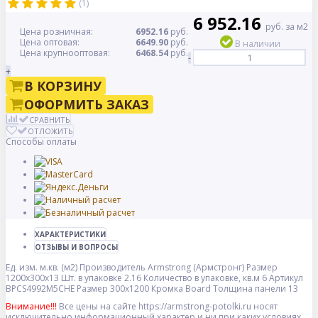
(1)
6 952.16
руб. за м2
Цена розничная:
6952.16
руб.
Цена оптовая:
6649.90
руб.
В наличии
Цена крупнооптовая:
6468.54
руб.
-
+
В КОРЗИНУ
ОФОРМИТЬ ЗАКАЗ
СРАВНИТЬ
ОТЛОЖИТЬ
Способы оплаты
ХАРАКТЕРИСТИКИ
ОТЗЫВЫ И ВОПРОСЫ
Ед. изм.
м.кв. (м2)
Производитель
Armstrong (Армстронг)
Размер
1200x300x13
Шт. в упаковке
2.16
Количество в упаковке, кв.м
6
Артикул
BPCS4992M5CHE
Размер
300x1200
Кромка
Board
Толщина панели
13
Внимание!!!
Все цены на сайте https://armstrong-potolki.ru носят
исключительно информационный характер и ни при каких условиях