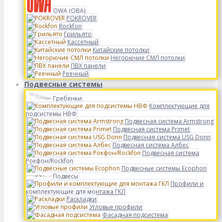
OWA (ОВА)
POKROVER
Rockfon
Грильято
Кассетный
Китайские потолки
Негорючие СМЛ потолки
ПВХ панели
Реечный
Подвесные системы
Гребенки
Комплектующие для
подсистемы НВФ
Подвесная система Armstrong
Подвесная система Primet
Подвесная система USG Donn
Подвесная система Албес
Подвесная система
Рокфон/Rockfon
Подвесные системы Ecophon
Подвесы
Профили и
комплектующие для монтажа ГКЛ
Раскладки
Угловые профили
Фасадная подсистема