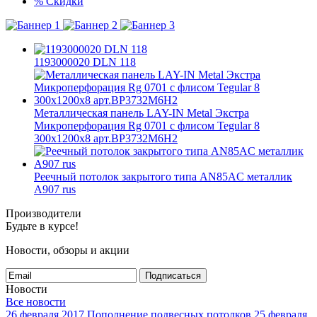
%
Скидки
1193000020 DLN 118
Металлическая панель LAY-IN Metal Экстра
Микроперфорация Rg 0701 с флисом Tegular 8
300x1200x8 арт.BP3732M6H2
Реечный потолок закрытого типа AN85AС металлик
А907 rus
Производители
Будьте в курсе!
Новости, обзоры и акции
Подписаться
Новости
Все новости
26 февраля 2017
Пополнение подвесных потолков
25 февраля