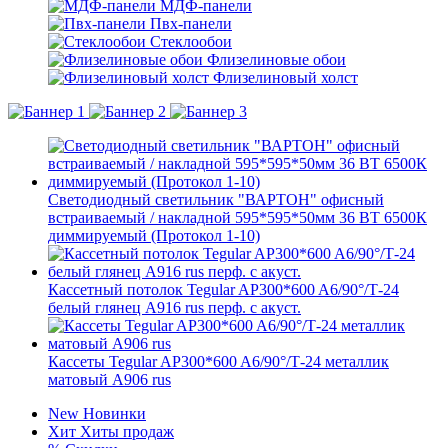
МДФ-панели
Пвх-панели
Стеклообои
Флизелиновые обои
Флизелиновый холст
Светодиодный светильник "ВАРТОН" офисный
встраиваемый / накладной 595*595*50мм 36 ВТ 6500К
диммируемый (Протокол 1-10)
Кассетный потолок Tegular AP300*600 A6/90°/Т-24
белый глянец A916 rus перф. с акуст.
Кассеты Tegular AP300*600 A6/90°/Т-24 металлик
матовый А906 rus
New
Новинки
Хит
Хиты продаж