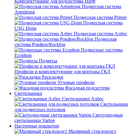
Комплектующие для подсистемы НВФ
Подвесная система
Armstrong
Подвесная система Primet
Подвесная система
USG Donn
Подвесная система Албес
Подвесная
система Рокфон/Rockfon
Подвесные системы
Ecophon
Подвесы
Профили и комплектующие для монтажа ГКЛ
Раскладки
Угловые профили
Фасадная подсистема
Светильники
Светильники Албес
Светильники
для подвесных потолков
Светодиодные
светильники Varton
Настенные покрытия
Малярный стеклохолст