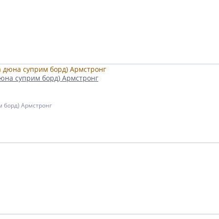
юна суприм борд) Армстронг
 борд) Армстронг