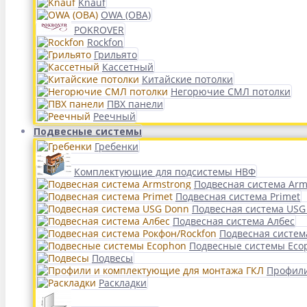
Knauf
OWA (ОВА)
POKROVER
Rockfon
Грильято
Кассетный
Китайские потолки
Негорючие СМЛ потолки
ПВХ панели
Реечный
Подвесные системы
Гребенки
Комплектующие для подсистемы НВФ
Подвесная система Arm
Подвесная система Primet
Подвесная система USG
Подвесная система Албес
Подвесная систем
Подвесные системы Eco
Подвесы
Профили
Раскладки