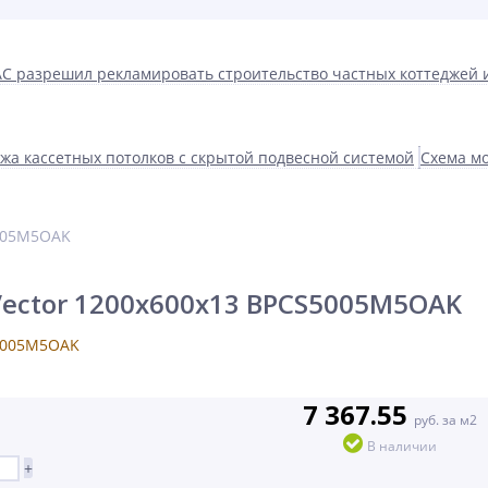
С разрешил рекламировать строительство частных коттеджей 
жа кассетных потолков с скрытой подвесной системой
Схема мо
5005M5OAK
ector 1200x600x13 BPCS5005M5OAK
7 367.55
руб. за м2
В наличии
+