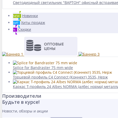
Светодиодный светильник "ВАРТОН" офисный встраивае
Новинки
NEW
Хиты продаж
ХИТ
Скидки
%
Splice for Bandraster 75 mm wide
Торцевой профиль C4 Connect (Коннект) 3535, Нерж
Каркас Т-профиль 24 Albes NORMA (албес норма) металли
Производители
Будьте в курсе!
Новости, обзоры и акции