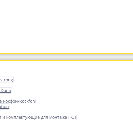
strong
 Donn
а Рокфон/Rockfon
phon
 и комплектующие для монтажа ГКЛ