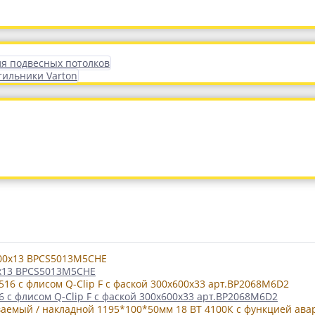
ля подвесных потолков
тильники Varton
0x13 BPCS5013M5CHE
 с флисом Q-Clip F с фаской 300x600x33 арт.BP2068M6D2