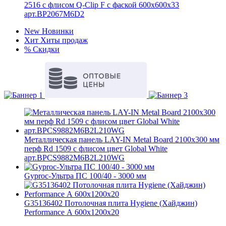
2516 с флисом Q-Clip F с фаской 600x600x33
арт.BP2067M6D2
New
Новинки
Хит
Хиты продаж
%
Скидки
Металлическая панель LAY-IN Metal Board 2100x300 мм
перф Rd 1509 с флисом цвет Global White
арт.BPCS9882M6B2L210WG
Gyproc-Ультра ПC 100/40 - 3000 мм
G35136402 Потолочная плита Hygiene (Хайджин)
Performance А 600x1200x20