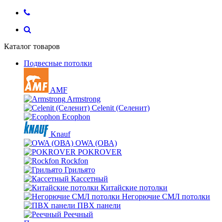
Каталог товаров
Подвесные потолки
AMF
Armstrong
Celenit (Селенит)
Ecophon
Knauf
OWA (ОВА)
POKROVER
Rockfon
Грильято
Кассетный
Китайские потолки
Негорючие СМЛ потолки
ПВХ панели
Реечный