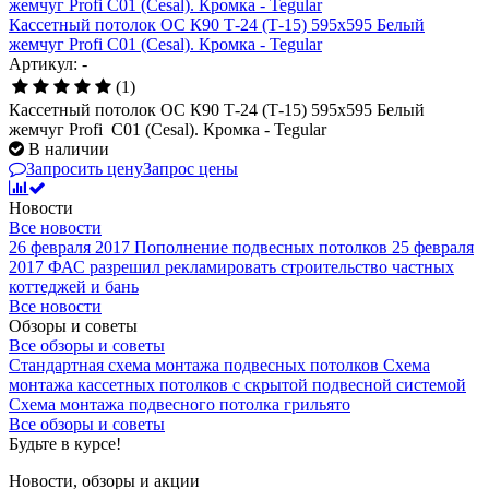
Кассетный потолок ОС К90 Т-24 (Т-15) 595х595 Белый
жемчуг Profi С01 (Cesal). Кромка - Tegular
Артикул: -
(1)
Кассетный потолок ОС К90 Т-24 (Т-15) 595х595 Белый
жемчуг Profi С01 (Cesal). Кромка - Tegular
В наличии
Запросить цену
Запрос цены
Новости
Все новости
26 февраля 2017
Пополнение подвесных потолков
25 февраля
2017
ФАС разрешил рекламировать строительство частных
коттеджей и бань
Все новости
Обзоры и советы
Все обзоры и советы
Стандартная схема монтажа подвесных потолков
Схема
монтажа кассетных потолков с скрытой подвесной системой
Схема монтажа подвесного потолка грильято
Все обзоры и советы
Будьте в курсе!
Новости, обзоры и акции