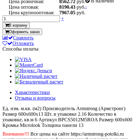
В наличии
Цена розничная:
8562.72
руб.
-
Цена оптовая:
8190.43
руб.
Цена крупнооптовая:
7967.05
руб.
+
В корзину
Оформить заказ
Сравнить
Отложить
Способы оплаты
Характеристики
Отзывы и вопросы
Ед. изм.
м.кв. (м2)
Производитель
Armstrong (Армстронг)
Размер
600x600x13
Шт. в упаковке
2.16
Количество в
упаковке, кв.м
6
Артикул
BPCS5012M5ROA
Размер
600x600
Кромка
Microlook
Толщина панели
13
Внимание!!!
Все цены на сайте https://armstrong-potolki.ru