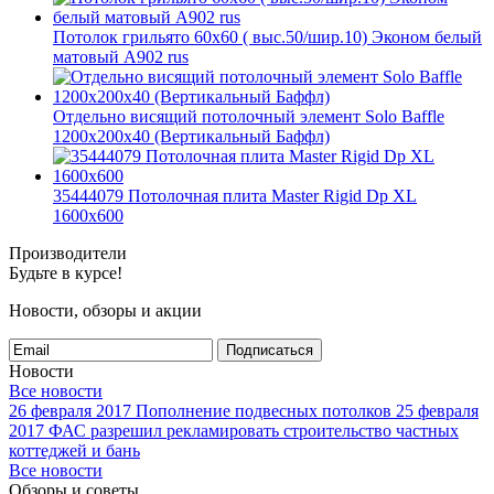
Потолок грильято 60х60 ( выс.50/шир.10) Эконом белый
матовый А902 rus
Отдельно висящий потолочный элемент Solo Baffle
1200x200x40 (Вертикальный Баффл)
35444079 Потолочная плита Master Rigid Dp XL
1600x600
Производители
Будьте в курсе!
Новости, обзоры и акции
Подписаться
Новости
Все новости
26 февраля 2017
Пополнение подвесных потолков
25 февраля
2017
ФАС разрешил рекламировать строительство частных
коттеджей и бань
Все новости
Обзоры и советы