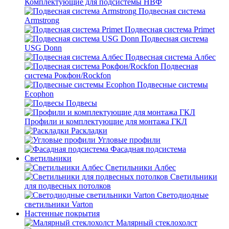
Комплектующие для подсистемы НВФ
Подвесная система
Armstrong
Подвесная система Primet
Подвесная система
USG Donn
Подвесная система Албес
Подвесная
система Рокфон/Rockfon
Подвесные системы
Ecophon
Подвесы
Профили и комплектующие для монтажа ГКЛ
Раскладки
Угловые профили
Фасадная подсистема
Светильники
Светильники Албес
Светильники
для подвесных потолков
Светодиодные
светильники Varton
Настенные покрытия
Малярный стеклохолст