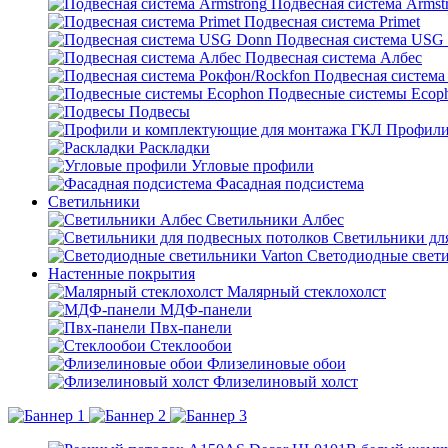
Подвесная система Armst
Подвесная система Primet
Подвесная система USG
Подвесная система Албес
Подвесная система
Подвесные системы Ecop
Подвесы
Профили
Раскладки
Угловые профили
Фасадная подсистема
Светильники
Светильники Албес
Светильники дл
Светодиодные свети
Настенные покрытия
Малярный стеклохолст
МДФ-панели
Пвх-панели
Стеклообои
Флизелиновые обои
Флизелиновый холст