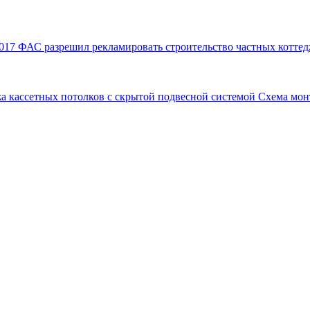
017
ФАС разрешил рекламировать строительство частных коттед
а кассетных потолков с скрытой подвесной системой
Схема мон