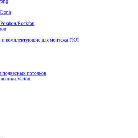
rong
 Donn
 Рокфон/Rockfon
hon
 и комплектующие для монтажа ГКЛ
я подвесных потолков
льники Varton