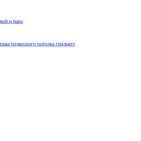
жей и бань
тажа подвесного потолка грильято