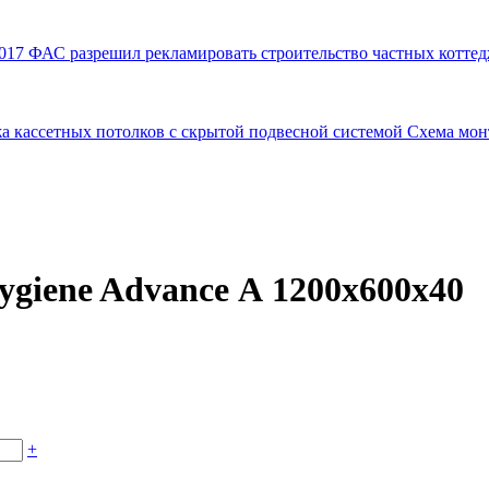
017
ФАС разрешил рекламировать строительство частных коттед
а кассетных потолков с скрытой подвесной системой
Схема мон
ygiene Advance А 1200х600х40
+