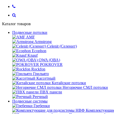
Каталог товаров
Подвесные потолки
AMF
Armstrong
Celenit (Селенит)
Ecophon
Knauf
OWA (ОВА)
POKROVER
Rockfon
Грильято
Кассетный
Китайские потолки
Негорючие СМЛ потолки
ПВХ панели
Реечный
Подвесные системы
Гребенки
Комплектующие