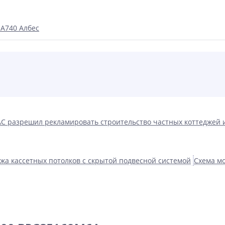
 А740 Албес
С разрешил рекламировать строительство частных коттеджей 
жа кассетных потолков с скрытой подвесной системой
Схема мо