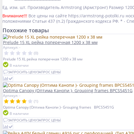
Ед. изм.
шт.
Производитель
Armstrong (Армстронг)
Размер
120
Внимание!!!
Все цены на сайте https://armstrong-potolki.ru 
положениями Статьи 437 (п.2) Гражданского кодекса РФ. * - 
Похожие товары
Prelude 15 XL рейка поперечная 1200 x 38 мм
Артикул: -
(0)
Prelude 15 XL рейка поперечная 1200 x 38 мм
В наличии
ЗАПРОСИТЬ ЦЕНУ
ЗАПРОС ЦЕНЫ
Optima Canopy (Оптима Канопи )- Grouping frames BPCS5451G
Артикул: -
(1)
Optima Canopy (Оптима Канопи )- Grouping frames BPCS5451G
В наличии
ЗАПРОСИТЬ ЦЕНУ
ЗАПРОС ЦЕНЫ