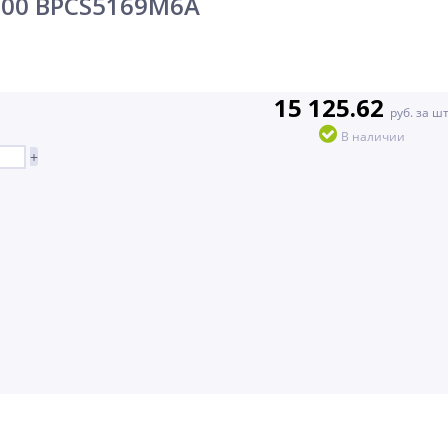
200 BPCS5169M6A
15 125.62
руб. за ш
В наличии
+