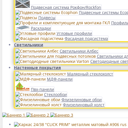
Подвесная система Рокфон/Rockfon
Подвесные системы Eco
Подвесы
Профили
Раскладки
Угловые профили
Фасадная подсистема
Светильники
Светильники Албес
Светильники д
Светодиодные све
Настенные покрытия
Малярный стеклохолст
МДФ-панели
Пвх-панели
Стеклообои
Флизелиновые обои
Флизелиновый холст