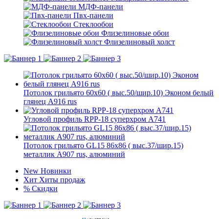
МДФ-панели
Пвх-панели
Стеклообои
Флизелиновые обои
Флизелиновый холст
Потолок грильято 60х60 ( выс.50/шир.10) Эконом белый
глянец А916 rus
Угловой профиль RPP-18 суперхром А741
Потолок грильято GL15 86х86 ( выс.37/шир.15)
металлик А907 rus, алюминий
New
Новинки
Хит
Хиты продаж
%
Скидки