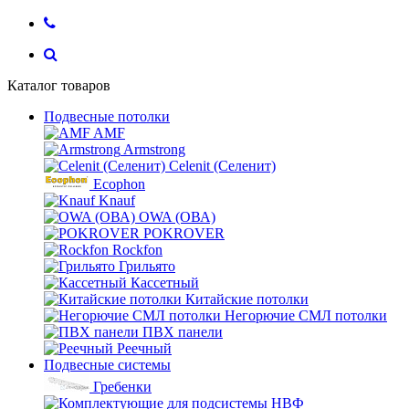
Каталог товаров
Подвесные потолки
AMF
Armstrong
Celenit (Селенит)
Ecophon
Knauf
OWA (ОВА)
POKROVER
Rockfon
Грильято
Кассетный
Китайские потолки
Негорючие СМЛ потолки
ПВХ панели
Реечный
Подвесные системы
Гребенки