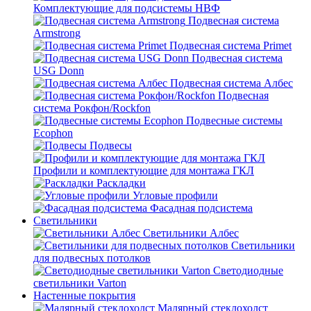
Комплектующие для подсистемы НВФ
Подвесная система
Armstrong
Подвесная система Primet
Подвесная система
USG Donn
Подвесная система Албес
Подвесная
система Рокфон/Rockfon
Подвесные системы
Ecophon
Подвесы
Профили и комплектующие для монтажа ГКЛ
Раскладки
Угловые профили
Фасадная подсистема
Светильники
Светильники Албес
Светильники
для подвесных потолков
Светодиодные
светильники Varton
Настенные покрытия
Малярный стеклохолст