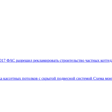
017
ФАС разрешил рекламировать строительство частных коттед
а кассетных потолков с скрытой подвесной системой
Схема мон