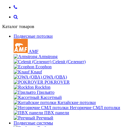
Каталог товаров
Подвесные потолки
AMF
Armstrong
Celenit (Селенит)
Ecophon
Knauf
OWA (ОВА)
POKROVER
Rockfon
Грильято
Кассетный
Китайские потолки
Негорючие СМЛ потолки
ПВХ панели
Реечный
Подвесные системы