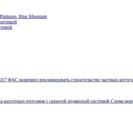
atinum, Blue Mountain
птикой
017
ФАС разрешил рекламировать строительство частных коттед
а кассетных потолков с скрытой подвесной системой
Схема мон