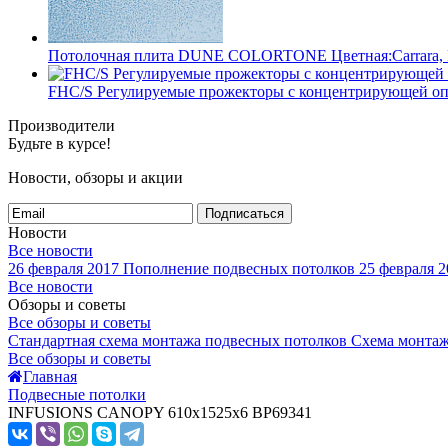
Потолочная плита DUNE COLORTONE Цветная:Carrara, Pl
FHC/S Регулируемые прожекторы с концентрирующей о
Производители
Будьте в курсе!
Новости, обзоры и акции
Подписаться
Новости
Все новости
26 февраля 2017
Пополнение подвесных потолков
25 февраля 2
Все новости
Обзоры и советы
Все обзоры и советы
Стандартная схема монтажа подвесных потолков
Схема монтаж
Все обзоры и советы
Главная
Подвесные потолки
INFUSIONS CANOPY 610x1525x6 BP69341