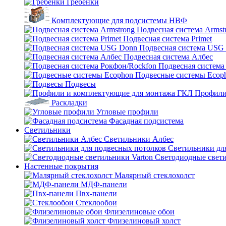
Гребенки
Комплектующие для подсистемы НВФ
Подвесная система Armst
Подвесная система Primet
Подвесная система USG
Подвесная система Албес
Подвесная система
Подвесные системы Ecop
Подвесы
Профили
Раскладки
Угловые профили
Фасадная подсистема
Светильники
Светильники Албес
Светильники дл
Светодиодные свети
Настенные покрытия
Малярный стеклохолст
МДФ-панели
Пвх-панели
Стеклообои
Флизелиновые обои
Флизелиновый холст