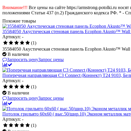
Внимание!!!
Все цены на сайте https://armstrong-potolki.ru н
положениями Статьи 437 (п.2) Гражданского кодекса РФ. * - С
Похожие товары
35584050 Акустическая стеновая панель Ecophon Akusto™ Wall 
Артикул: -
(1)
35584050 Акустическая стеновая панель Ecophon Akusto™ Wall 
В наличии
Запросить цену
Запрос цены
Поперечная направляющая С3 Connect (Коннект) T24 9103, Бе
Артикул: -
(1)
В наличии
Запросить цену
Запрос цены
Потолок грильято 60х60 ( выс.50/шир.10) Эконом металлик ма
Артикул: -
(1)