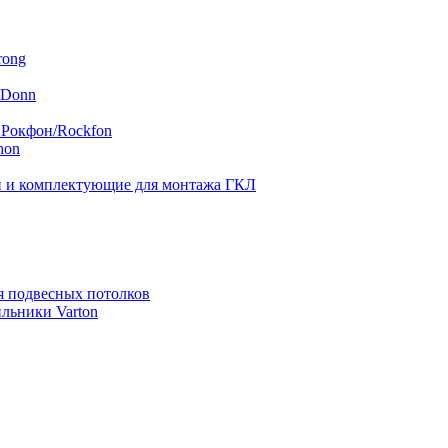
rong
 Donn
 Рокфон/Rockfon
hon
 и комплектующие для монтажа ГКЛ
я подвесных потолков
льники Varton