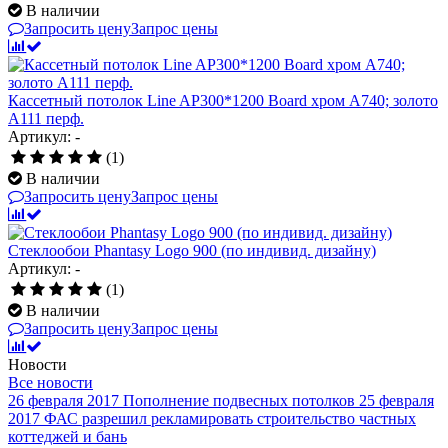
В наличии
Запросить цену
Запрос цены
Кассетный потолок Line AP300*1200 Board хром А740; золото
А111 перф.
Артикул: -
(1)
В наличии
Запросить цену
Запрос цены
Стеклообои Phantasy Logo 900 (по индивид. дизайну)
Артикул: -
(1)
В наличии
Запросить цену
Запрос цены
Новости
Все новости
26 февраля 2017
Пополнение подвесных потолков
25 февраля
2017
ФАС разрешил рекламировать строительство частных
коттеджей и бань