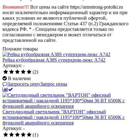
Внимание!!!
Все цены на сайте https://armstrong-potolki.ru
носят исключительно информационный характер и ни при
каких условиях не являются публичной офертой,
определяемой положениями Статьи 437 (п.2) Гражданского
кодекса РФ. * - Спеццена предоставляется только по
согласованию с менеджером и может отличаться от
представленной на сайте.
Похожие товары
Рейка кубообразная A38S суперхром-люкс А742
Артикул: -
(2)
В наличии
Запросить цену
Запрос цены
Светодиодный светильник "ВАРТОН" офисный
встраиваемый / накладной 1195*100*50мм 36 ВТ 6500К с
функцией аварийного освещения
Артикул: -
(1)