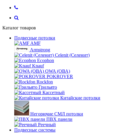
Каталог товаров
Подвесные потолки
AMF
Armstrong
Celenit (Селенит)
Ecophon
Knauf
OWA (ОВА)
POKROVER
Rockfon
Грильято
Кассетный
Китайские потолки
Негорючие СМЛ потолки
ПВХ панели
Реечный
Подвесные системы