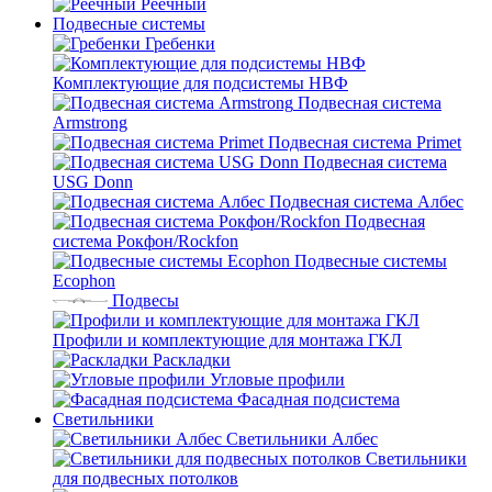
Реечный
Подвесные системы
Гребенки
Комплектующие для подсистемы НВФ
Подвесная система
Armstrong
Подвесная система Primet
Подвесная система
USG Donn
Подвесная система Албес
Подвесная
система Рокфон/Rockfon
Подвесные системы
Ecophon
Подвесы
Профили и комплектующие для монтажа ГКЛ
Раскладки
Угловые профили
Фасадная подсистема
Светильники
Светильники Албес
Светильники
для подвесных потолков