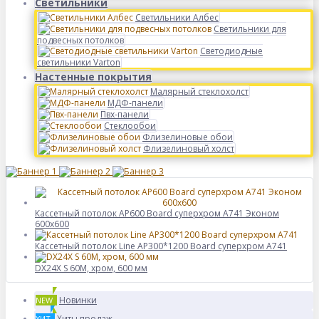
Светильники
Светильники Албес
Светильники для
подвесных потолков
Светодиодные
светильники Varton
Настенные покрытия
Малярный стеклохолст
МДФ-панели
Пвх-панели
Стеклообои
Флизелиновые обои
Флизелиновый холст
Кассетный потолок AP600 Board суперхром А741 Эконом
600x600
Кассетный потолок Line AP300*1200 Board суперхром А741
DX24X S 60M, хром, 600 мм
Новинки
NEW
Хиты продаж
ХИТ