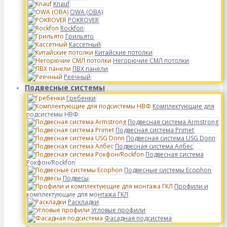
Knauf
OWA (ОВА)
POKROVER
Rockfon
Грильято
Кассетный
Китайские потолки
Негорючие СМЛ потолки
ПВХ панели
Реечный
Подвесные системы
Гребенки
Комплектующие для
подсистемы НВФ
Подвесная система Armstrong
Подвесная система Primet
Подвесная система USG Donn
Подвесная система Албес
Подвесная система
Рокфон/Rockfon
Подвесные системы Ecophon
Подвесы
Профили и
комплектующие для монтажа ГКЛ
Раскладки
Угловые профили
Фасадная подсистема