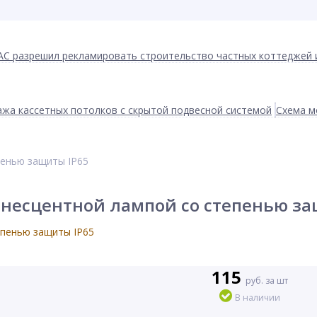
АС разрешил рекламировать строительство частных коттеджей 
жа кассетных потолков с скрытой подвесной системой
Схема м
пенью защиты IP65
несцентной лампой cо степенью за
115
руб. за шт
В наличии