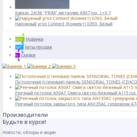
Каркас 24/38 "PRIM" металлик А907 rus, L=3,7
Наружный угол Connect (Коннект) 0393, Белый
Новинки
NEW
Хиты продаж
ХИТ
Скидки
%
Потолочная (стеновая) панель SENSORIAL TONES (СЕНСО
Реечный потолок A50AT Омега светло-бежевый А115 rus 
Реечный потолок закрытого типа AN135AС суперхром А7
Производители
Будьте в курсе!
Новости, обзоры и акции