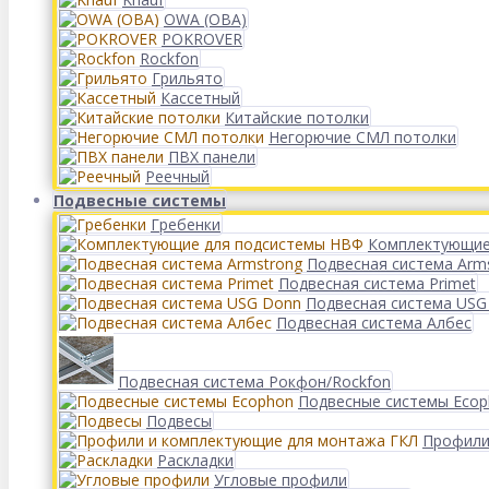
OWA (ОВА)
POKROVER
Rockfon
Грильято
Кассетный
Китайские потолки
Негорючие СМЛ потолки
ПВХ панели
Реечный
Подвесные системы
Гребенки
Комплектующие
Подвесная система Arm
Подвесная система Primet
Подвесная система USG
Подвесная система Албес
Подвесная система Рокфон/Rockfon
Подвесные системы Eco
Подвесы
Профили
Раскладки
Угловые профили