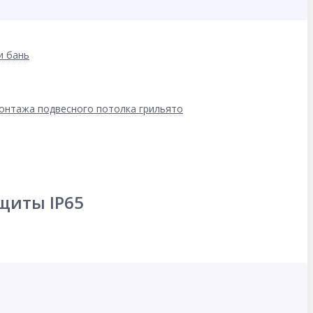
и бань
онтажа подвесного потолка грильято
щиты IP65