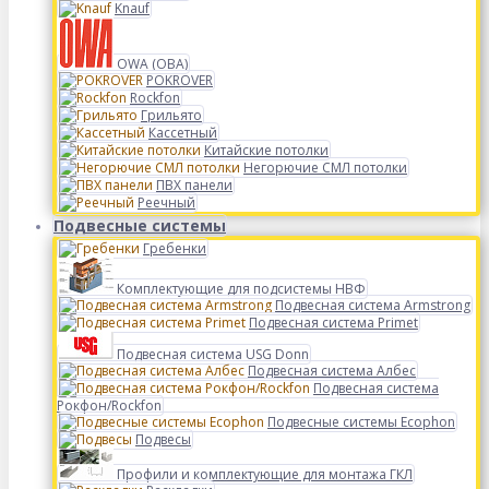
Knauf
OWA (ОВА)
POKROVER
Rockfon
Грильято
Кассетный
Китайские потолки
Негорючие СМЛ потолки
ПВХ панели
Реечный
Подвесные системы
Гребенки
Комплектующие для подсистемы НВФ
Подвесная система Armstrong
Подвесная система Primet
Подвесная система USG Donn
Подвесная система Албес
Подвесная система
Рокфон/Rockfon
Подвесные системы Ecophon
Подвесы
Профили и комплектующие для монтажа ГКЛ