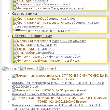
Раскладки
Угловые профили
Фасадная подсистема
Светильники
Светильники Албес
Светильники для
подвесных потолков
Светодиодные светильники Varton
Настенные покрытия
Малярный стеклохолст
МДФ-панели
Пвх-панели
Стеклообои
Флизелиновые обои
Флизелиновый холст
Потолочная (стеновая) панель CITY TONES (CИТИ ТОНЕС) E24S8
600x600x20 Gravel
Потолок Грильято 100x100 h=40 красный (Cesal)
Потолочная (стеновая) панель SENSORIAL TONES (СЕНСОРИАЛ
ТОНЕС) A24 2400x1200x40 Breeze