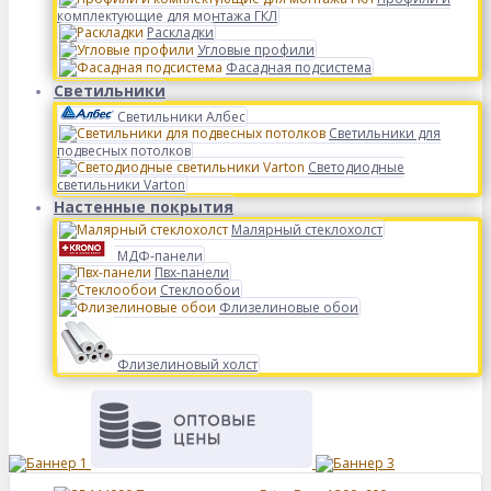
комплектующие для монтажа ГКЛ
Раскладки
Угловые профили
Фасадная подсистема
Светильники
Светильники Албес
Светильники для
подвесных потолков
Светодиодные
светильники Varton
Настенные покрытия
Малярный стеклохолст
МДФ-панели
Пвх-панели
Стеклообои
Флизелиновые обои
Флизелиновый холст