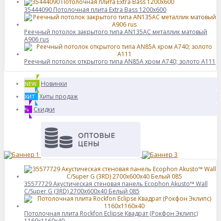
35444090 Потолочная плита Extra Bass 1200х600
Реечный потолок закрытого типа AN135AС металлик матовый
А906 rus
Реечный потолок открытого типа AN85A хром А740; золото А111
Новинки
NEW
Хиты продаж
ХИТ
Скидки
%
35577729 Акустическая стеновая панель Ecophon Akusto™ Wall
C/Super G (3RD) 2700x600x40 Белый 085
Потолочная плита Rockfon Eclipse Квадрат (Рокфон Эклипс)
1160x1160x40