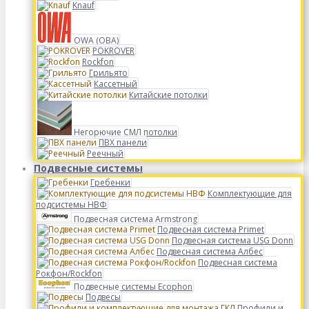
Knauf
OWA (ОВА)
POKROVER
Rockfon
Грильято
Кассетный
Китайские потолки
Негорючие СМЛ потолки
ПВХ панели
Реечный
Подвесные системы
Гребенки
Комплектующие для
подсистемы НВФ
Подвесная система Armstrong
Подвесная система Primet
Подвесная система USG Donn
Подвесная система Албес
Подвесная система
Рокфон/Rockfon
Подвесные системы Ecophon
Подвесы
Профили и