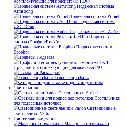
Комплектующие для подсистемы НВФ
Подвесная система
Armstrong
Подвесная система Primet
Подвесная система
USG Donn
Подвесная система Албес
Подвесная
система Рокфон/Rockfon
Подвесные системы
Ecophon
Подвесы
Профили и комплектующие для монтажа ГКЛ
Раскладки
Угловые профили
Фасадная подсистема
Светильники
Светильники Албес
Светильники
для подвесных потолков
Светодиодные
светильники Varton
Настенные покрытия
Малярный стеклохолст