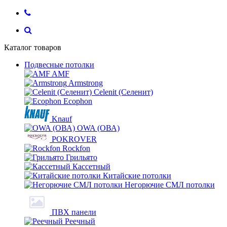
Каталог товаров
Подвесные потолки
AMF
Armstrong
Celenit (Селенит)
Ecophon
Knauf
OWA (ОВА)
POKROVER
Rockfon
Грильято
Кассетный
Китайские потолки
Негорючие СМЛ потолки
ПВХ панели
Реечный