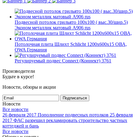
Подвесной потолок грильято 100х100 ( выс.30/шир.5)
Эконом металлик матовый А906 rus
Потолочная плита Шлихт Schlicht 1200x600x15 ОВА,
OWA Германия
Регулируемый подвес Connect (Коннект) 3761
Производители
Будьте в курсе!
Новости, обзоры и акции
Подписаться
Новости
Все новости
26 февраля 2017
Пополнение подвесных потолков
25 февраля
2017
ФАС разрешил рекламировать строительство частных
коттеджей и бань
Все новости
Обзоры и советы