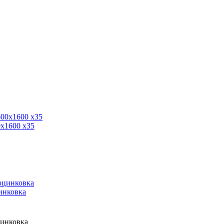
0x1600 x35
инковка
цинковка