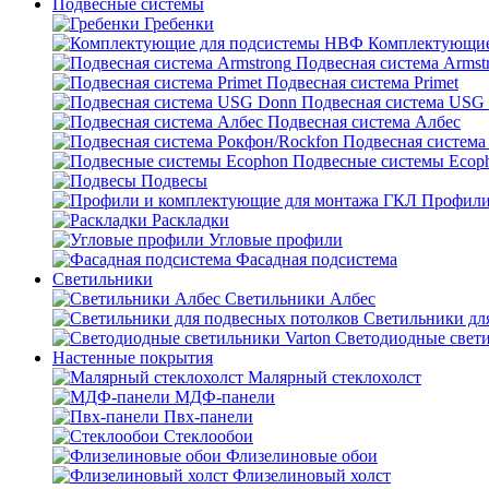
Подвесные системы
Гребенки
Комплектующие
Подвесная система Armst
Подвесная система Primet
Подвесная система USG
Подвесная система Албес
Подвесная система
Подвесные системы Ecop
Подвесы
Профили
Раскладки
Угловые профили
Фасадная подсистема
Светильники
Светильники Албес
Светильники дл
Светодиодные свети
Настенные покрытия
Малярный стеклохолст
МДФ-панели
Пвх-панели
Стеклообои
Флизелиновые обои
Флизелиновый холст