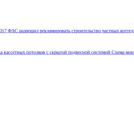
017
ФАС разрешил рекламировать строительство частных коттед
а кассетных потолков с скрытой подвесной системой
Схема мон