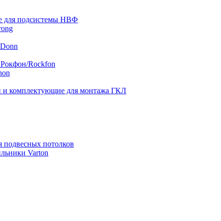
 для подсистемы НВФ
rong
 Donn
 Рокфон/Rockfon
hon
 и комплектующие для монтажа ГКЛ
я подвесных потолков
льники Varton