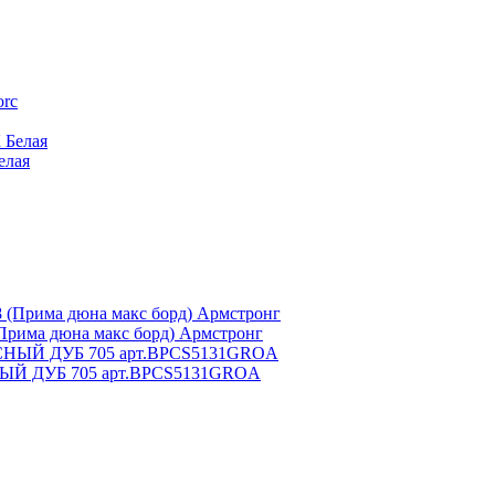
елая
Прима дюна макс борд) Армстронг
АСНЫЙ ДУБ 705 арт.BPCS5131GROA