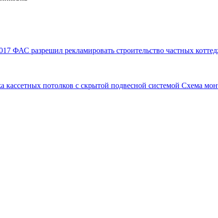
017
ФАС разрешил рекламировать строительство частных коттед
а кассетных потолков с скрытой подвесной системой
Схема мон