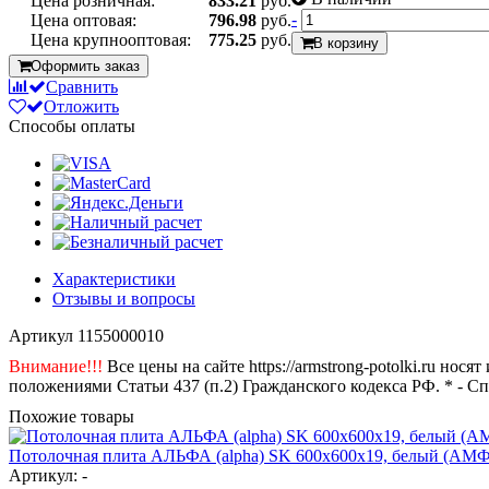
Цена розничная:
833.21
руб.
-
Цена оптовая:
796.98
руб.
Цена крупнооптовая:
775.25
руб.
В корзину
Оформить заказ
Сравнить
Отложить
Способы оплаты
Характеристики
Отзывы и вопросы
Артикул
1155000010
Внимание!!!
Все цены на сайте https://armstrong-potolki.ru н
положениями Статьи 437 (п.2) Гражданского кодекса РФ. * - С
Похожие товары
Потолочная плита АЛЬФА (alpha) SK 600x600x19, белый (АМФ
Артикул: -