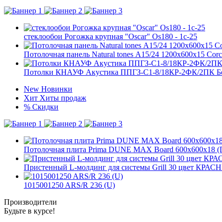
стеклообои Рогожка крупная "Oscar" Os180 - 1c-25
Потолочная панель Natural tones А15/24 1200x600x15 Corc
Потолки КНАУФ Акустика ППГЗ-С1-8/18КР-2ФК/2ПК Б
New
Новинки
Хит
Хиты продаж
%
Скидки
Потолочная плита Prima DUNE MAX Board 600x600x18 (
Пристенный L-молдинг для системы Grill 30 цвет КР
1015001250 ARS/R 236 (U)
Производители
Будьте в курсе!