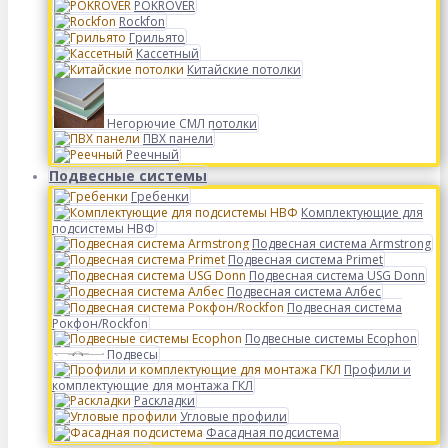
POKROVER
Rockfon
Грильято
Кассетный
Китайские потолки
Негорючие СМЛ потолки
ПВХ панели
Реечный
Подвесные системы
Гребенки
Комплектующие для
подсистемы НВФ
Подвесная система Armstrong
Подвесная система Primet
Подвесная система USG Donn
Подвесная система Албес
Подвесная система
Рокфон/Rockfon
Подвесные системы Ecophon
Подвесы
Профили и
комплектующие для монтажа ГКЛ
Раскладки
Угловые профили
Фасадная подсистема