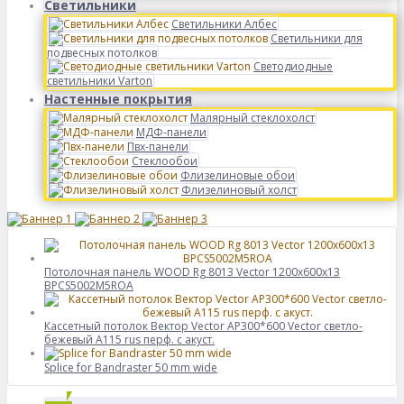
Светильники
Светильники Албес
Светильники для
подвесных потолков
Светодиодные
светильники Varton
Настенные покрытия
Малярный стеклохолст
МДФ-панели
Пвх-панели
Стеклообои
Флизелиновые обои
Флизелиновый холст
Потолочная панель WOOD Rg 8013 Vector 1200x600x13
BPCS5002M5ROA
Кассетный потолок Вектор Vector AP300*600 Vector светло-
бежевый А115 rus перф. с акуст.
Splice for Bandraster 50 mm wide