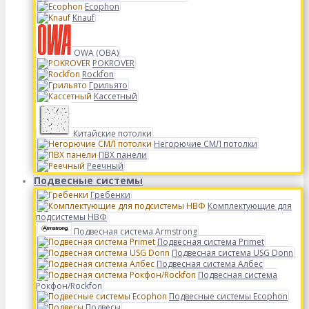
Ecophon
Knauf
OWA (ОВА)
POKROVER
Rockfon
Грильято
Кассетный
Китайские потолки
Негорючие СМЛ потолки
ПВХ панели
Реечный
Подвесные системы
Гребенки
Комплектующие для
подсистемы НВФ
Подвесная система Armstrong
Подвесная система Primet
Подвесная система USG Donn
Подвесная система Албес
Подвесная система
Рокфон/Rockfon
Подвесные системы Ecophon
Подвесы