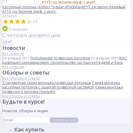
Кассетный потолок (Албес) Tegular AP600A6/45°/Т-24 светло-бежевый
А115 rus Эконом перф. с акуст.
Артикул: -
(1)
В наличии
ЗАПРОСИТЬ ЦЕНУ
ЗАПРОС ЦЕНЫ
Новости
Все новости
Пополнение подвесных потолков
ФАС
26 февраля 2017
25 февраля 2017
разрешил рекламировать строительство частных коттеджей и бань
Все новости
Обзоры и советы
Все обзоры и советы
Стандартная схема монтажа подвесных потолков
Схема монтажа
кассетных потолков с скрытой подвесной системой
Схема монтажа
подвесного потолка грильято
Все обзоры и советы
Будьте в курсе!
Новости, обзоры и акции
ПОДПИСАТЬСЯ
Как купить