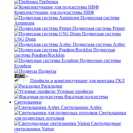
Гребенки
Комплектующие для подсистемы НВФ
Подвесная система
Armstrong
Подвесная система Primet
Подвесная система
USG Donn
Подвесная система Албес
Подвесная
система Рокфон/Rockfon
Подвесные системы
Ecophon
Подвесы
Профили и комплектующие для монтажа ГКЛ
Раскладки
Угловые профили
Фасадная подсистема
Светильники
Светильники Албес
Светильники
для подвесных потолков
Светодиодные
светильники Varton