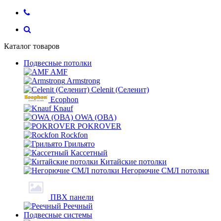
Каталог товаров
Подвесные потолки
AMF
Armstrong
Celenit (Селенит)
Ecophon
Knauf
OWA (ОВА)
POKROVER
Rockfon
Грильято
Кассетный
Китайские потолки
Негорючие СМЛ потолки
ПВХ панели
Реечный
Подвесные системы