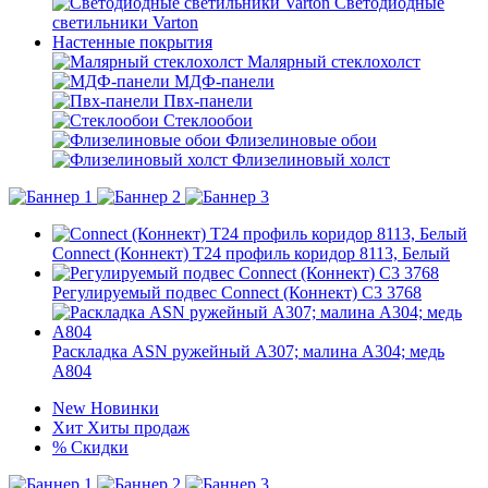
Светодиодные
светильники Varton
Настенные покрытия
Малярный стеклохолст
МДФ-панели
Пвх-панели
Стеклообои
Флизелиновые обои
Флизелиновый холст
Connect (Коннект) T24 профиль коридор 8113, Белый
Регулируемый подвес Connect (Коннект) C3 3768
Раскладка ASN ружейный А307; малина А304; медь
А804
New
Новинки
Хит
Хиты продаж
%
Скидки