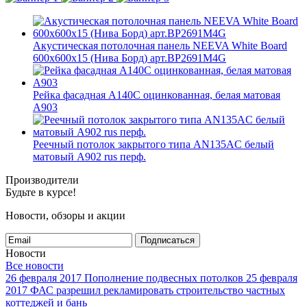
Акустическая потолочная панель NEEVA White Board
600x600x15 (Нива Борд) арт.BP2691M4G
Рейка фасадная A140С оцинкованная, белая матовая
А903
Реечный потолок закрытого типа AN135AС белый
матовый А902 rus перф.
Производители
Будьте в курсе!
Новости, обзоры и акции
Подписаться
Новости
Все новости
26 февраля 2017
Пополнение подвесных потолков
25 февраля
2017
ФАС разрешил рекламировать строительство частных
коттеджей и бань