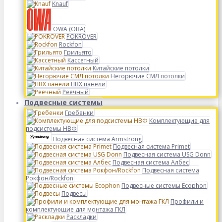
Knauf
OWA (ОВА)
POKROVER
Rockfon
Грильято
Кассетный
Китайские потолки
Негорючие СМЛ потолки
ПВХ панели
Реечный
Подвесные системы
Гребенки
Комплектующие для
подсистемы НВФ
Подвесная система Armstrong
Подвесная система Primet
Подвесная система USG Donn
Подвесная система Албес
Подвесная система
Рокфон/Rockfon
Подвесные системы Ecophon
Подвесы
Профили и
комплектующие для монтажа ГКЛ
Раскладки