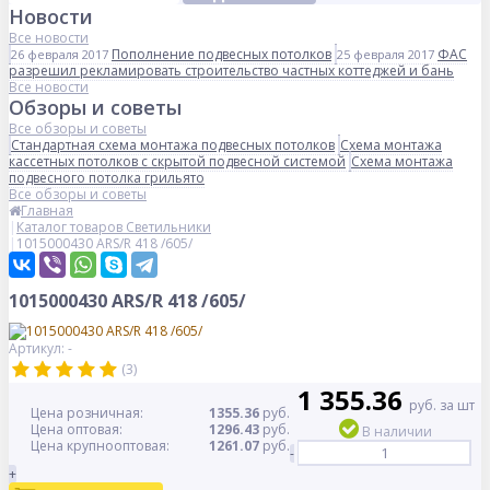
Новости
Все новости
Пополнение подвесных потолков
ФАС
26 февраля 2017
25 февраля 2017
разрешил рекламировать строительство частных коттеджей и бань
Все новости
Обзоры и советы
Все обзоры и советы
Стандартная схема монтажа подвесных потолков
Схема монтажа
кассетных потолков с скрытой подвесной системой
Схема монтажа
подвесного потолка грильято
Все обзоры и советы
Главная
Каталог товаров Светильники
1015000430 ARS/R 418 /605/
1015000430 ARS/R 418 /605/
Артикул: -
(3)
1 355.36
руб. за шт
Цена розничная:
1355.36
руб.
Цена оптовая:
1296.43
руб.
В наличии
Цена крупнооптовая:
1261.07
руб.
-
+