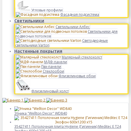
Угловые профили
Фасадная подсистема
Светильники
Светильники Албес
Светильники для
подвесных потолков
Светодиодные
светильники Varton
Настенные покрытия
Малярный стеклохолст
МДФ-панели
Пвх-панели
Стеклообои
Флизелиновые обои
Флизелиновый холст
Этника "Wellton Decor" WD840
35427411 Потолочная плита Hygiene (Гигиеник) Meditec Е T24
Экофон 600x1200 x15