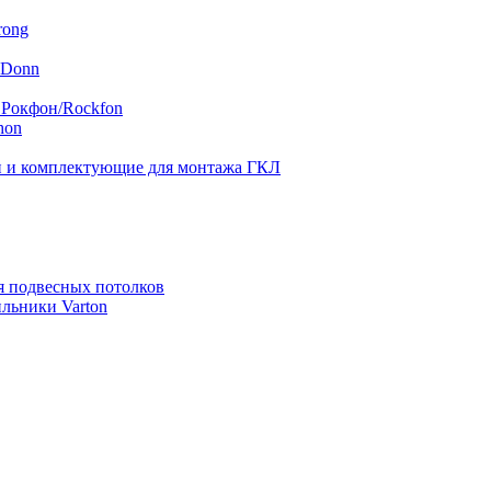
rong
 Donn
 Рокфон/Rockfon
hon
 и комплектующие для монтажа ГКЛ
я подвесных потолков
льники Varton