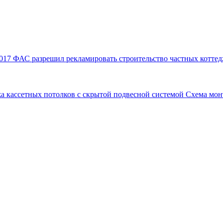
017
ФАС разрешил рекламировать строительство частных коттед
а кассетных потолков с скрытой подвесной системой
Схема мон