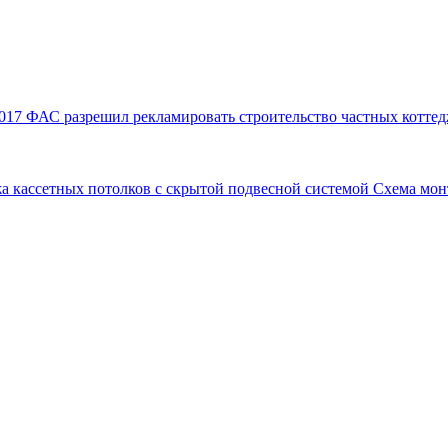
017
ФАС разрешил рекламировать строительство частных коттед
а кассетных потолков с скрытой подвесной системой
Схема мон