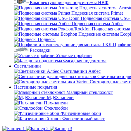
Комплектующие для подсистемы НВФ
Подвесная система Armst
Подвесная система Primet
Подвесная система USG
Подвесная система Албес
Подвесная система
Подвесные системы Ecop
Подвесы
Профили
Раскладки
Угловые профили
Фасадная подсистема
Светильники
Светильники Албес
Светильники дл
Светодиодные свети
Настенные покрытия
Малярный стеклохолст
МДФ-панели
Пвх-панели
Стеклообои
Флизелиновые обои
Флизелиновый холст