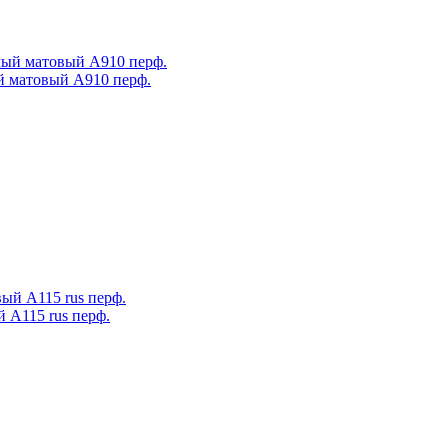
ый матовый А910 перф.
 А115 rus перф.