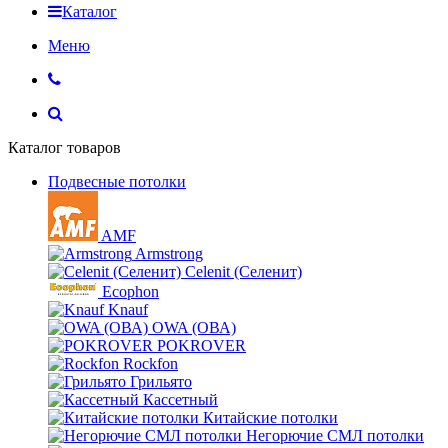
Каталог
Меню
Каталог товаров
Подвесные потолки
AMF
Armstrong
Celenit (Селенит)
Ecophon
Knauf
OWA (ОВА)
POKROVER
Rockfon
Грильято
Кассетный
Китайские потолки
Негорючие СМЛ потолки