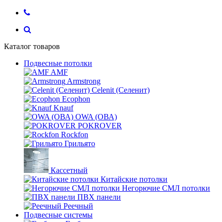
Каталог товаров
Подвесные потолки
AMF
Armstrong
Celenit (Селенит)
Ecophon
Knauf
OWA (ОВА)
POKROVER
Rockfon
Грильято
Кассетный
Китайские потолки
Негорючие СМЛ потолки
ПВХ панели
Реечный
Подвесные системы