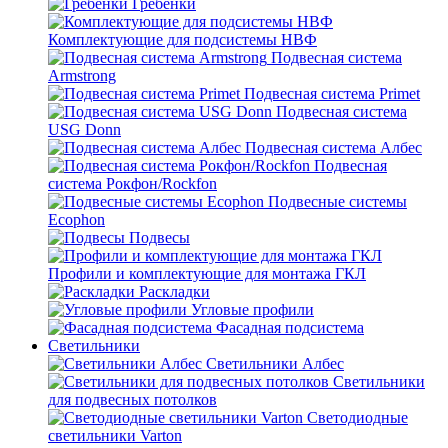
Гребенки
Комплектующие для подсистемы НВФ
Подвесная система
Armstrong
Подвесная система Primet
Подвесная система
USG Donn
Подвесная система Албес
Подвесная
система Рокфон/Rockfon
Подвесные системы
Ecophon
Подвесы
Профили и комплектующие для монтажа ГКЛ
Раскладки
Угловые профили
Фасадная подсистема
Светильники
Светильники Албес
Светильники
для подвесных потолков
Светодиодные
светильники Varton