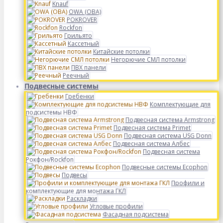
Knauf
OWA (ОВА)
POKROVER
Rockfon
Грильято
Кассетный
Китайские потолки
Негорючие СМЛ потолки
ПВХ панели
Реечный
Подвесные системы
Гребенки
Комплектующие для
подсистемы НВФ
Подвесная система Armstrong
Подвесная система Primet
Подвесная система USG Donn
Подвесная система Албес
Подвесная система
Рокфон/Rockfon
Подвесные системы Ecophon
Подвесы
Профили и
комплектующие для монтажа ГКЛ
Раскладки
Угловые профили
Фасадная подсистема