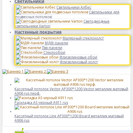
Светильники
Светильники Албес
Светильники для
подвесных потолков
Светодиодные
светильники Varton
Настенные покрытия
Малярный стеклохолст
МДФ-панели
Пвх-панели
Стеклообои
Флизелиновые обои
Флизелиновый холст
Кассетный потолок Vector AP300*1200 Vector металлик матовый
А906 rus перф.
Раскладка AS черный А911 rus
Кассетный потолок Line AP300*1200 Board металлик матовый
А906 rus