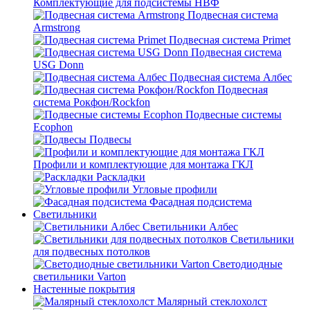
Комплектующие для подсистемы НВФ
Подвесная система
Armstrong
Подвесная система Primet
Подвесная система
USG Donn
Подвесная система Албес
Подвесная
система Рокфон/Rockfon
Подвесные системы
Ecophon
Подвесы
Профили и комплектующие для монтажа ГКЛ
Раскладки
Угловые профили
Фасадная подсистема
Светильники
Светильники Албес
Светильники
для подвесных потолков
Светодиодные
светильники Varton
Настенные покрытия
Малярный стеклохолст