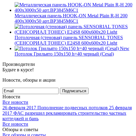
Металлическая панель HOOK-ON Metal Plain R-H 200
400x3000x50 арт.BP3845M6C1
Потолочная (стеновая) панель SENSORIAL TONES
(СЕНСОРИАЛ ТОНЕС) E24S8 600x600x20 Light
New
Потолок Грильято 150x150 h=40 черный (Cesal)
Производители
Будьте в курсе!
Новости, обзоры и акции
Подписаться
Новости
Все новости
26 февраля 2017
Пополнение подвесных потолков
25 февраля
2017
ФАС разрешил рекламировать строительство частных
коттеджей и бань
Все новости
Обзоры и советы
Все обзоры и советы