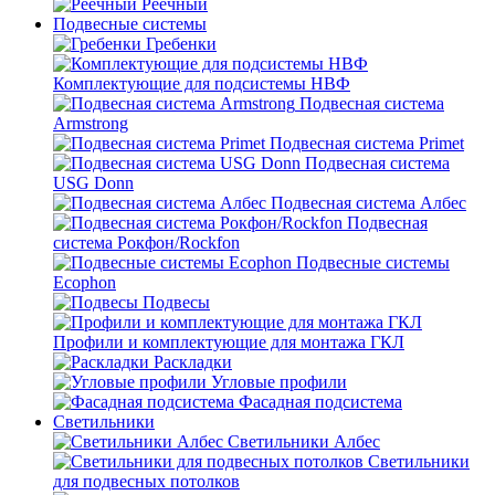
Реечный
Подвесные системы
Гребенки
Комплектующие для подсистемы НВФ
Подвесная система
Armstrong
Подвесная система Primet
Подвесная система
USG Donn
Подвесная система Албес
Подвесная
система Рокфон/Rockfon
Подвесные системы
Ecophon
Подвесы
Профили и комплектующие для монтажа ГКЛ
Раскладки
Угловые профили
Фасадная подсистема
Светильники
Светильники Албес
Светильники
для подвесных потолков