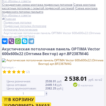
Все обзоры и советы
Стандартная схема монтажа подвесных потолков
Схема монтажа
кассетных потолков с скрытой подвесной системой
Схема монтажа
подвесного потолка грильято
Все обзоры и советы
Главная
Подвесные потолки
Подвесные потолки Armstrong
Armstrong Акустические
Акустическая потолочная панель OPTIMA Vector 600x600x22 (Оптима
Вектор) арт.BP2387M4G
Акустическая потолочная панель OPTIMA Vector
600x600x22 (Оптима Вектор) арт.BP2387M4G
Артикул: -
(2)
2 538.01
руб. за м2
Цена розничная:
2538.01
руб.
Цена оптовая:
2449.14
руб.
В наличии
Цена крупнооптовая:
2382.25
руб.
-
+
В КОРЗИНУ
ОФОРМИТЬ ЗАКАЗ