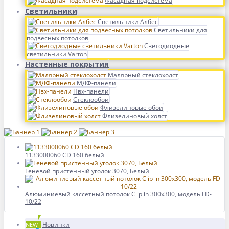
Фасадная подсистема
Светильники
Светильники Албес
Светильники для
подвесных потолков
Светодиодные
светильники Varton
Настенные покрытия
Малярный стеклохолст
МДФ-панели
Пвх-панели
Стеклообои
Флизелиновые обои
Флизелиновый холст
1133000060 CD 160 белый
Теневой пристенный уголок 3070, Белый
Алюминиевый кассетный потолок Clip in 300х300, модель FD-
10/22
Новинки
NEW