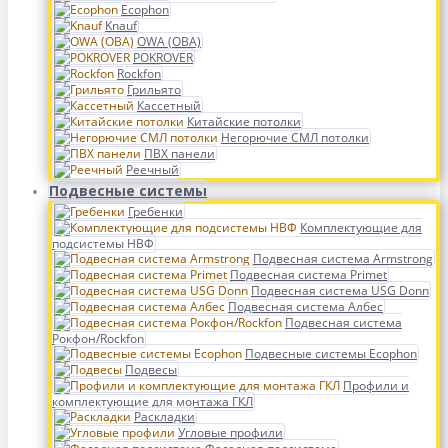
Ecophon
Knauf
OWA (ОВА)
POKROVER
Rockfon
Грильято
Кассетный
Китайские потолки
Негорючие СМЛ потолки
ПВХ панели
Реечный
Подвесные системы
Гребенки
Комплектующие для
подсистемы НВФ
Подвесная система Armstrong
Подвесная система Primet
Подвесная система USG Donn
Подвесная система Албес
Подвесная система
Рокфон/Rockfon
Подвесные системы Ecophon
Подвесы
Профили и
комплектующие для монтажа ГКЛ
Раскладки
Угловые профили