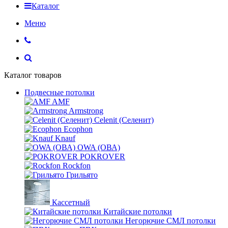
Каталог
Меню
Каталог товаров
Подвесные потолки
AMF
Armstrong
Celenit (Селенит)
Ecophon
Knauf
OWA (ОВА)
POKROVER
Rockfon
Грильято
Кассетный
Китайские потолки
Негорючие СМЛ потолки