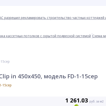
АС разрешил рекламировать строительство частных коттеджей 
жа кассетных потолков с скрытой подвесной системой
Схема м
-15сер
p in 450х450, модель FD-1-15сер
1 261.03
руб. за м2