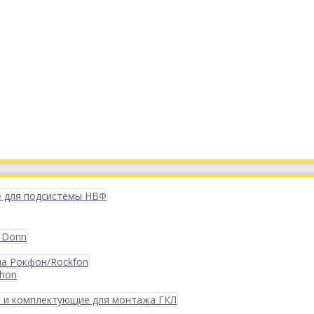
 для подсистемы НВФ
 Donn
ма Рокфон/Rockfon
phon
 и комплектующие для монтажа ГКЛ