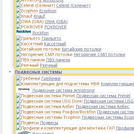
Celenit (Селенит)
Ecophon
Knauf
OWA (ОВА)
POKROVER
Rockfon
Грильято
Кассетный
Китайские потолки
Негорючие СМЛ потолки
ПВХ панели
Реечный
Подвесные системы
Гребенки
Комплектующие
Подвесная система Armstrong
Подвесная система Primet
Подвесная система USG
Подвесная система Албес
Подвесная систе
Подвесные системы Eco
Подвесы
Профили
Раскладки