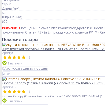
Clip-In
Длина (мм)
600
Ширина (мм)
600
Внимание!!!
Все цены на сайте https://armstrong-potolki.ru но
положениями Статьи 437 (п.2) Гражданского кодекса РФ. * - 
Похожие товары
Акустическая потолочная панель NEEVA White Board 600x600x
Артикул: -
(1)
В наличии
ЗАПРОСИТЬ ЦЕНУ
ЗАПРОС ЦЕНЫ
Optima Canopy (Оптима Канопи )- Concave 1170x1040x22 BPCS
Артикул: -
(1)
Optima Canopy (Оптима Канопи )- Concave 1170x1040x22 BPCS5442WHJ1
В наличии