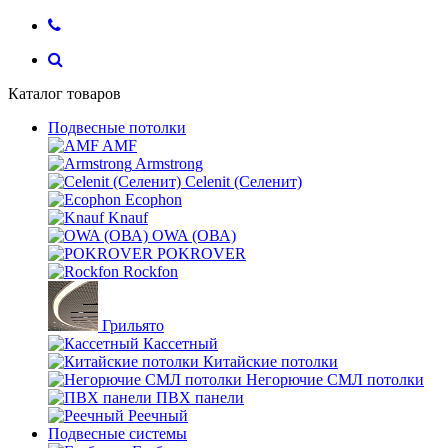
Каталог товаров
Подвесные потолки
AMF
Armstrong
Celenit (Селенит)
Ecophon
Knauf
OWA (ОВА)
POKROVER
Rockfon
Грильято
Кассетный
Китайские потолки
Негорючие СМЛ потолки
ПВХ панели
Реечный
Подвесные системы