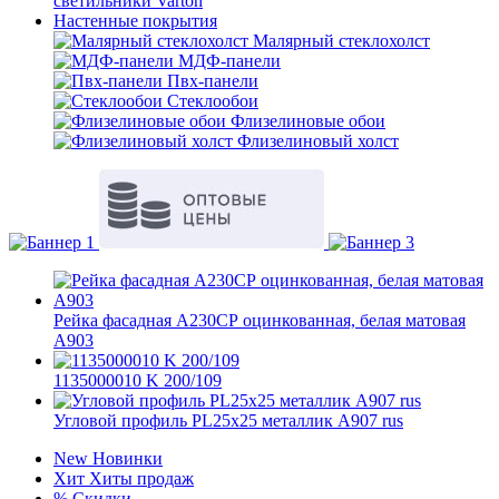
светильники Varton
Настенные покрытия
Малярный стеклохолст
МДФ-панели
Пвх-панели
Стеклообои
Флизелиновые обои
Флизелиновый холст
Рейка фасадная A230СР оцинкованная, белая матовая
А903
1135000010 K 200/109
Угловой профиль PL25х25 металлик А907 rus
New
Новинки
Хит
Хиты продаж
%
Скидки