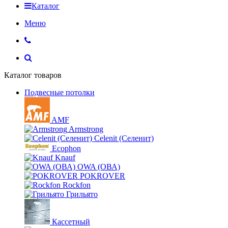
Каталог
Меню
Каталог товаров
Подвесные потолки
AMF
Armstrong
Celenit (Селенит)
Ecophon
Knauf
OWA (ОВА)
POKROVER
Rockfon
Грильято
Кассетный