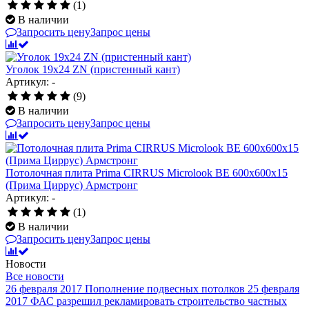
(1)
В наличии
Запросить цену
Запрос цены
Уголок 19х24 ZN (пристенный кант)
Артикул: -
(9)
В наличии
Запросить цену
Запрос цены
Потолочная плита Prima CIRRUS Microlook BE 600x600x15
(Прима Циррус) Армстронг
Артикул: -
(1)
В наличии
Запросить цену
Запрос цены
Новости
Все новости
26 февраля 2017
Пополнение подвесных потолков
25 февраля
2017
ФАС разрешил рекламировать строительство частных