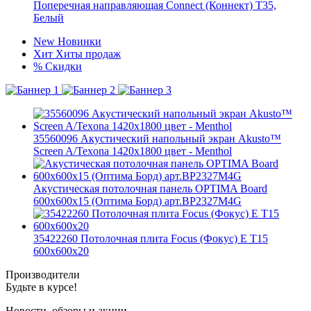
Поперечная направляющая Connect (Коннект) T35,
Белый
New
Новинки
Хит
Хиты продаж
%
Скидки
35560096 Акустический напольный экран Akusto™
Screen A/Texona 1420x1800 цвет - Menthol
Акустическая потолочная панель OPTIMA Board
600x600x15 (Оптима Борд) арт.BP2327M4G
35422260 Потолочная плита Focus (Фокус) E T15
600x600x20
Производители
Будьте в курсе!
Новости, обзоры и акции