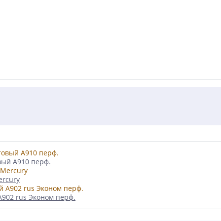
вый А910 перф.
ercury
А902 rus Эконом перф.