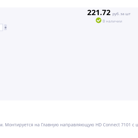
221.72
руб. за шт
В наличии
+
мм. Монтируется на Главную направляющую HD Connect 7101 с ш