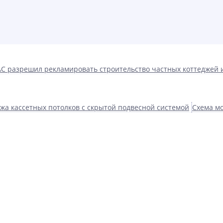
С разрешил рекламировать строительство частных коттеджей 
жа кассетных потолков с скрытой подвесной системой
Схема мо