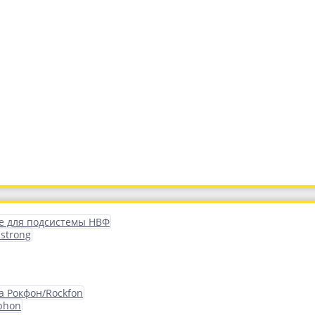
 для подсистемы НВФ
strong
а Рокфон/Rockfon
phon