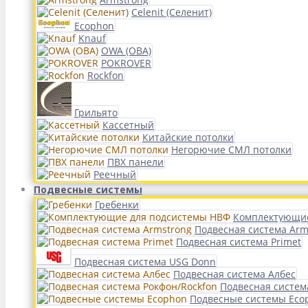
Celenit (Селенит)
Ecophon
Knauf
OWA (ОВА)
POKROVER
Rockfon
Грильято
Кассетный
Китайские потолки
Негорючие СМЛ потолки
ПВХ панели
Реечный
Подвесные системы
Гребенки
Комплектующие
Подвесная система Arm
Подвесная система Primet
Подвесная система USG Donn
Подвесная система Албес
Подвесная систем
Подвесные системы Eco